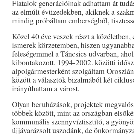
Fiatalok generációinak adhattam át tud
az elmúlt évtizedekben, akiknek a szakma
mindig próbáltam emberségből, tisztessé
Közel 40 éve veszek részt a közéletben, 
ismerek körzetemben, hiszen ugyanabba
feleségemmel a Táncsics udvarban, ahol
kibontakozott. 1994-2002. közötti idős
alpolgármesterként szolgáltam Oroszlá
között a választók bizalmából két ciklu
irányíthattam a várost.
Olyan beruházások, projektek megvalósí
többek között, mint az országban elsők
kommunális szennyvíztisztító, a gyönyör
újjávarázsolt uszodánk, de önkormányz