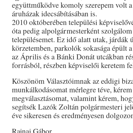
együttműködve komoly szerepem volt 
áruházak idecsábításában is.
2010 októberében települési képviselővé
óta pedig alpolgármesterként szolgálom
településemet. Ez idő alatt utak, járdák
körzetemben, parkolók sokasága épült 
az Április és a Bánki Donát utcákban r
forrásból, részben képviselői keretem fe
Köszönöm Választóimnak az eddigi bizalm
munkálkodásomat mérlegre téve, kérem
megválasztásomat, valamint kérem, hogy
segítsék Lazók Zoltán polgármesteri jelö
éve sikeresen és eredményesen dolgozo
Rajnai Gábor