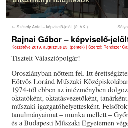
←
Székely Antal – képviselő-jelölt (2. VK.)
Sólyo
Rajnai Gábor – képviselő-jelölt
Közzétéve
2019. augusztus 23. (péntek)
|
Szerző:
Rendszer Ga
Tisztelt Választópolgár!
Oroszlányban nőttem fel. Itt érettségizt
Eötvös Loránd Műszaki Középiskolába
1974-től ebben az intézményben dolgo
oktatóként, oktatásvezetőként, tanárként
műszaki igazgatóhelyettesként. Felsőfo
tanulmányaimat – munka mellett – Győ
és a Budapesti Műszaki Egyetemen vég