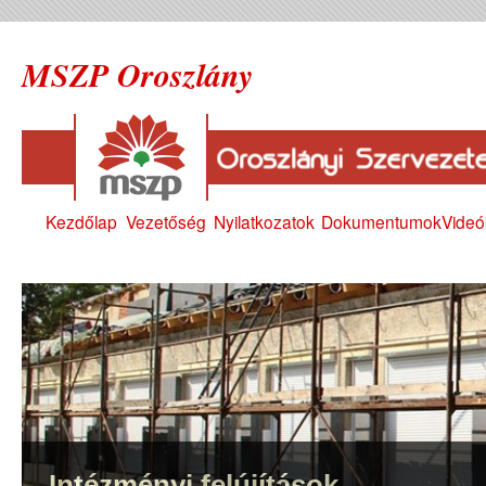
MSZP Oroszlány
Kezdőlap
Vezetőség
Nyilatkozatok
Dokumentumok
Videó
Intézményi felújítások