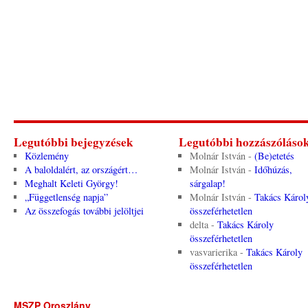
Legutóbbi bejegyzések
Legutóbbi hozzászóláso
Közlemény
Molnár István
-
(Be)etetés
A baloldalért, az országért…
Molnár István
-
Időhúzás,
Meghalt Keleti György!
sárgalap!
„Függetlenség napja”
Molnár István
-
Takács Károl
Az összefogás további jelöltjei
összeférhetetlen
delta
-
Takács Károly
összeférhetetlen
vasvarierika
-
Takács Károly
összeférhetetlen
MSZP Oroszlány