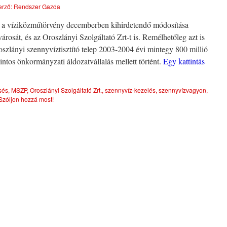
erző:
Rendszer Gazda
gy a víziközműtörvény decemberben kihirdetendő módosítása
rosát, és az Oroszlányi Szolgáltató Zrt-t is. Remélhetőleg azt is
oszlányi szennyvíztisztító telep 2003-2004 évi mintegy 800 millió
orintos önkormányzati áldozatvállalás mellett történt.
Egy kattintás
sés
,
MSZP
,
Oroszlányi Szolgáltató Zrt.
,
szennyvíz-kezelés
,
szennyvízvagyon
,
Szóljon hozzá most!