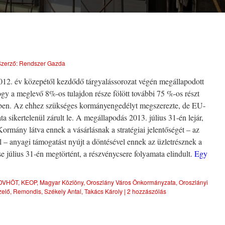
zerző:
Rendszer Gazda
2. év közepétől kezdődő tárgyalássorozat végén megállapodott
y a meglevő 8%-os tulajdon része fölött további 75 %-os részt
ben. Az ehhez szükséges kormányengedélyt megszerezte, de EU-
ata sikertelenül zárult le. A megállapodás 2013. július 31-én lejár,
Kormány látva ennek a vásárlásnak a stratégiai jelentőségét – az
l – anyagi támogatást nyújt a döntésével ennek az üzletrésznek a
e július 31-én megtörtént, a részvénycsere folyamata elindult.
Egy
DVHÖT
,
KEOP
,
Magyar Közlöny
,
Oroszlány Város Önkormányzata
,
Oroszlányi
zelő
,
Remondis
,
Székely Antal
,
Takács Károly
|
2 hozzászólás