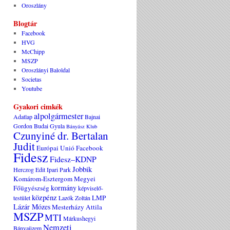
Oroszlány
Blogtár
Facebook
HVG
McChipp
MSZP
Oroszlányi Baloldal
Societas
Youtube
Gyakori cimkék
alpolgármester
Adatlap
Bajnai
Gordon
Budai Gyula
Bányász Klub
Czunyiné dr. Bertalan
Judit
Európai Unió
Facebook
Fidesz
Fidesz–KDNP
Jobbik
Herczog Edit
Ipari Park
Komárom-Esztergom Megyei
kormány
Főügyészség
képviselő-
közpénz
LMP
testület
Lazók Zoltán
Lázár Mózes
Mesterházy Attila
MSZP
MTI
Márkushegyi
Nemzeti
Bányaüzem