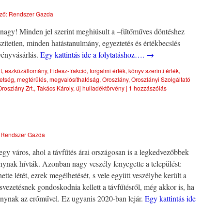
ző:
Rendszer Gazda
 nagy! Minden jel szerint meghiúsult a –fűtőműves döntéshez
zítetlen, minden hatástanulmány, egyeztetés és értékbecslés
vényvásárlás.
Egy kattintás ide a folytatáshoz….
→
t
,
eszközállomány
,
Fidesz-frakció
,
forgalmi érték
,
könyv szerinti érték
,
etség
,
megtérülés
,
megvalósíthatóság
,
Oroszlány
,
Oroszlányi Szolgáltató
roszlány Zrt.
,
Takács Károly
,
új hulladéktörvény
|
1 hozzászólás
Rendszer Gazda
 egy város, ahol a távfűtés árai országosan is a legkedvezőbbek
ánynak hívták. Azonban nagy veszély fenyegette a települést:
tte létét, ezrek megélhetését, s vele együtt veszélybe került a
vezetésnek gondoskodnia kellett a távfűtésről, még akkor is, ha
ánynak az erőművel. Ez ugyanis 2020-ban lejár.
Egy kattintás ide