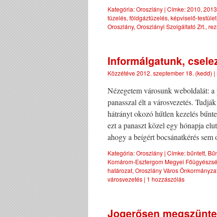
Kategória:
Oroszlány
|
Címke:
2010
,
2013
tüzelés
,
földgáztüzelés
,
képviselő-testület
Oroszlány
,
Oroszlányi Szolgáltató Zrt.
,
rez
Informálgatunk, csele
Közzétéve
2012. szeptember 18. (kedd)
|
Nézegetem városunk weboldalát: a p
panasszal élt a városvezetés. Tudják
hátrányt okozó hűtlen kezelés bűnt
ezt a panaszt közel egy hónapja elut
ahogy a beígért bocsánatkérés sem 
Kategória:
Oroszlány
|
Címke:
bűntett
,
Bűn
Komárom-Esztergom Megyei Főügyészs
határozat
,
Oroszlány Város Önkormányza
városvezetés
|
1 hozzászólás
Jogerősen megszünte