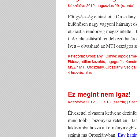
Közzétéve
2012. augusztus 29. (szerda)
Főügyészség elutasította Oroszlány 
különösen nagy vagyoni hátrányt oko
eljárást a rendőrség megszüntette –
t. Az elutasításról rendelkező határ
Ivett – olvasható az MTI országos s
Kategória:
Oroszlány
|
Címke:
alpolgárme
Fidesz
,
hűtlen kezelés
,
jogegerős
,
Komár
MSZP
,
MTI
,
Oroszlány
,
Oroszlányi Szolgált
4 hozzászólás
Ez megint nem igaz!
Közzétéve
2012. július 18. (szerda)
|
Szer
Élvezettel olvasom kedvenc dezinf
mind több – bizonyára véletlen – tár
lakásomba hozza a kormánymegbízott
számít ma Oroszlányban.
Egy katti