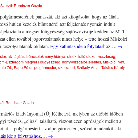
|
Szerző:
Rendszer Gazda
polgármesterének panaszát, aki azt kifogásolta, hogy az általa
zó hűtlen kezelés bűntettéről tett feljelentés nyomán indult
 tájékoztatta a megyei főügyészség sajtószóvivője kedden az MTI-
ozat ellen további jogorvoslatnak nincs helye – tette hozzá Miskolci
ajtószolgálatának oldalán.
Egy kattintás ide a folytatáshoz….
→
ster
,
átvilágítás
,
bűncselekmény hiánya
,
elnök
,
feltételezett veszteség
,
om-Esztergom Megyei Főügyészség
,
könyvvizsgálói jelentés
,
Miskolci Ivett
,
ató Zrt.
,
Papp Péter
,
polgármester
,
sikersztori
,
Székely Antal
,
Takács Károly
|
ző:
Rendszer Gazda
ormációs kiadványomat (Új Kéthetes), melyben az utóbbi időben
gyi tévedés, „elírás” található, viszont ezen apróságok mellett a
at, a polgármestert, az alpolgármestert, szóval mindenkit, aki
ntás ide a folytatáshoz….
→