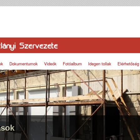
ok
Dokumentumok
Videók
Fotóalbum
Idegen tollak
Elérhetőség
ások