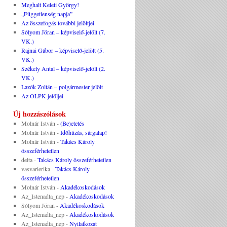
Meghalt Keleti György!
„Függetlenség napja”
Az összefogás további jelöltjei
Sólyom Jöran – képviselő-jelölt (7.
VK.)
Rajnai Gábor – képviselő-jelölt (5.
VK.)
Székely Antal – képviselő-jelölt (2.
VK.)
Lazók Zoltán – polgármester jelölt
Az OLPK jelöljei
Új hozzászólások
Molnár István
-
(Be)etetés
Molnár István
-
Időhúzás, sárgalap!
Molnár István
-
Takács Károly
összeférhetetlen
delta
-
Takács Károly összeférhetetlen
vasvarierika
-
Takács Károly
összeférhetetlen
Molnár István
-
Akadékoskodások
Az_Istenadta_nep
-
Akadékoskodások
Sólyom Jöran
-
Akadékoskodások
Az_Istenadta_nep
-
Akadékoskodások
Az_Istenadta_nep
-
Nyilatkozat