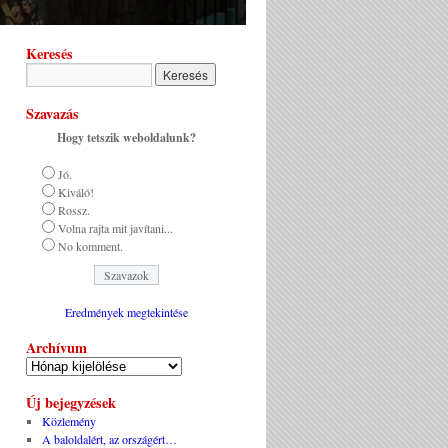
Keresés
Szavazás
Hogy tetszik weboldalunk?
Jó.
Kiváló!
Rossz.
Volna rajta mit javítani...
No komment.
Eredmények megtekintése
Archívum
Új bejegyzések
Közlemény
A baloldalért, az országért…