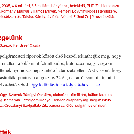
,
2035
,
4.6 milliárd
,
6.5 milliárd
,
bányászat
,
befektető
,
BHD Zrt
,
biomassza
,
kormány
,
Magyar Villamos Művek
,
Nemzeti Együttműködés Rendszere
,
sicsökkentés
,
Takács Károly
,
távfűtés
,
Vértesi Erőmű Zrt
|
2 hozzászólás
zgetünk
Szerző:
Rendszer Gazda
olgármesteri riportok között első kézből tekinthetjük meg, hogy
 mi ellen, a több mint félmilliárdos, különösen nagy vagyoni
ettének nyomozásmegszüntető határozata ellen. Azt viszont, hogy
asították, pontosan augusztus 22-én, na, arról semmi hír, mint
olvasható sehol.
Egy kattintás ide a folytatáshoz….
→
ügyi Szervek Bűnügyi Osztálya
,
elutasítás
,
félmilliárd
,
hűtlen kezelés
,
ég
,
Komárom-Esztergom Megyei Rendőr-főkapitányság
,
megszüntető
ta
,
Oroszlányi Szolgáltató Zrt.
,
panasszal élés
,
polgármester
,
riport
,
tték