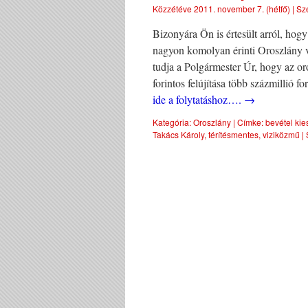
Közzétéve
2011. november 7. (hétfő)
|
Sz
Bizonyára Ön is értesült arról, ho
nagyon komolyan érinti Oroszlány vá
tudja a Polgármester Úr, hogy az or
forintos felújítása több százmillió f
ide a folytatáshoz….
→
Kategória:
Oroszlány
|
Címke:
bevétel kie
Takács Károly
,
térítésmentes
,
viziközmű
|