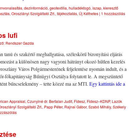
mvonalasítás
,
dezinformáció
,
geotextília
,
hulladékfogó
,
iszap
,
kieresztő
sztás
,
Oroszlányi Szolgáltató Zrt.
,
tájékoztatás
,
Új Kéthetes
|
1 hozzászólás
os lufi
ző:
Rendszer Gazda
anú és szakértő meghallgatása, széleskörű bizonyítási eljárás
omozást a különösen nagy vagyoni hátrányt okozó hűtlen kezelés
roszlány Város Polgármesterének feljelentése nyomán indult, és a
főkapitányság Bűnügyi Osztálya folytatott le. A megszüntető
örtént bűncselekmény – tette közzé ma az MTI.
Egy kattintás ide a
ican Appraisal
,
Czunyiné dr. Bertalan Judit
,
Fidesz
,
Fidesz–KDNP
,
Lazók
Oroszlányi Szolgáltató Zrt.
,
Papp Péter
,
Rajnai Gábor
,
Szabó Mihály
,
Székely
zzászólás
ztése