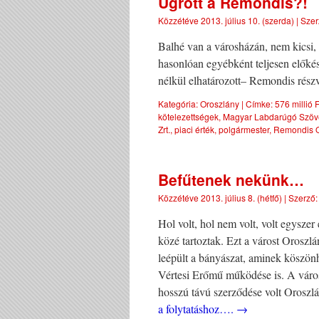
Ugrott a Remondis?!
Közzétéve
2013. július 10. (szerda)
|
Szer
Balhé van a városházán, nem kicsi,
hasonlóan egyébként teljesen előkés
nélkül elhatározott– Remondis rész
Kategória:
Oroszlány
|
Címke:
576 millió F
kötelezettségek
,
Magyar Labdarúgó Szöv
Zrt.
,
piaci érték
,
polgármester
,
Remondis O
Befűtenek nekünk…
Közzétéve
2013. július 8. (hétfő)
|
Szerző:
Hol volt, hol nem volt, volt egyszer
közé tartoztak. Ezt a várost Oroszl
leépült a bányászat, aminek köszönhe
Vértesi Erőmű működése is. A város
hosszú távú szerződése volt Oroszl
a folytatáshoz….
→