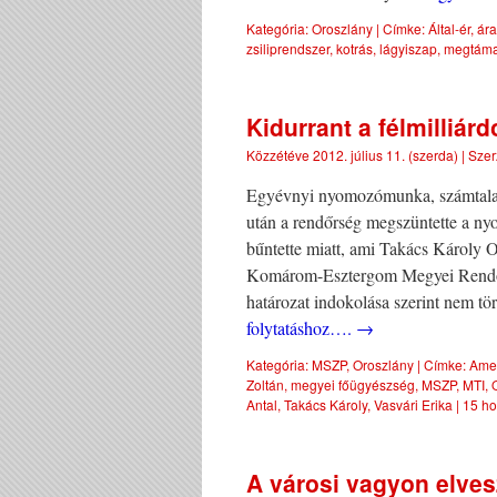
Kategória:
Oroszlány
|
Címke:
Által-ér
,
ára
zsiliprendszer
,
kotrás
,
lágyiszap
,
megtáma
Kidurrant a félmilliárd
Közzétéve
2012. július 11. (szerda)
|
Szer
Egyévnyi nyomozómunka, számtalan t
után a rendőrség megszüntette a ny
bűntette miatt, ami Takács Károly O
Komárom-Esztergom Megyei Rendőr-
határozat indokolása szerint nem t
folytatáshoz….
→
Kategória:
MSZP
,
Oroszlány
|
Címke:
Amer
Zoltán
,
megyei főügyészség
,
MSZP
,
MTI
,
Antal
,
Takács Károly
,
Vasvári Erika
|
15 ho
A városi vagyon elves