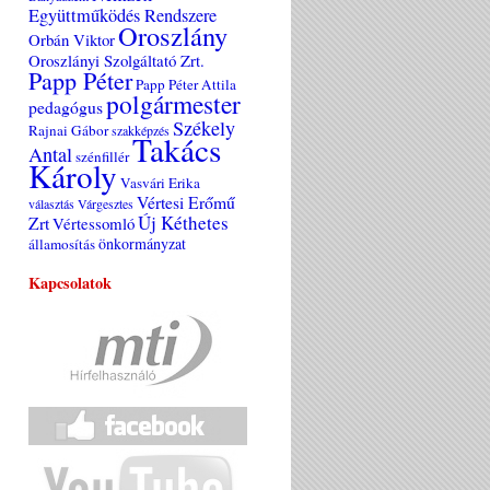
Együttműködés Rendszere
Oroszlány
Orbán Viktor
Oroszlányi Szolgáltató Zrt.
Papp Péter
Papp Péter Attila
polgármester
pedagógus
Székely
Rajnai Gábor
szakképzés
Takács
Antal
szénfillér
Károly
Vasvári Erika
Vértesi Erőmű
választás
Várgesztes
Új Kéthetes
Zrt
Vértessomló
önkormányzat
államosítás
Kapcsolatok