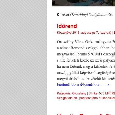
Oroszlányi Szolgáltató Zrt.
Címke:
Időrend
Közzétéve
2013. augusztus 7. (szerda)
|
S
Oroszlány Város Önkormányzata 201
a német Remondis céggel abban, hog
megvásárol, bruttó 576 MFt összeg
s hitelfelvételi közbeszerzési pályáz
ha nem történik meg a kifizetés. A 
országgyűlési képviselő segítségéve
megvásárlásához. A vételár kifizetés
kattintás ide a folytatáshoz….
→
Kategória:
Oroszlány
|
Címke:
576 MFt
,
K
Szolgáltató Zrt.
,
parkfenntartó-hulladékke