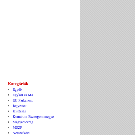
Kategóriák
Egyéb
Egykor és Ma
EU Parlament
Jegyzetek
Kistérség
Komárom-Esztergom megye
Magyarország
MSZP
Nemzetközi