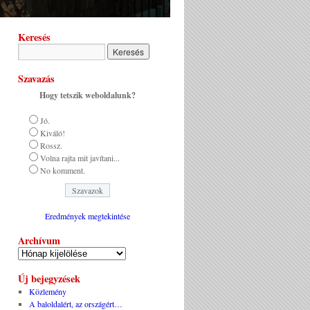
Keresés
Szavazás
Hogy tetszik weboldalunk?
Jó.
Kiváló!
Rossz.
Volna rajta mit javítani...
No komment.
Eredmények megtekintése
Archívum
Új bejegyzések
Közlemény
A baloldalért, az országért…