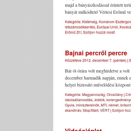
majd a bányászkodással érintett ter
bányát működtető Vértesi Erőmű ve
Kategória:
Kistérség
,
Komárom-Esztergo
létszámcsökkentés
,
Európai Unió
,
Kovács
Erőmű Zrt
|
Szóljon hozzá most!
Bajnai percről percre
Közzétéve
2012. december 7. (péntek)
|
S
Bár öt órára volt meghirdetve a vol
december harmadik napján, ennek e
helyet biztosító művelődési közpon
Kategória:
Magyarország
,
Oroszlány
|
Cím
iskolaállamosítás
,
Jobbik
,
korengedménye
Gyula
,
miniszterelnök
,
MTI
,
német
,
önkorm
skandináv
,
Stop/Start
,
VÉRT
|
Szóljon hoz
Videóajánlat