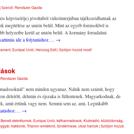
|
Szerző:
Rendszer Gazda
s képviselője) jóvoltából videóinterjúban tájékozódhatnak az
k megítélése az unión belül. Mint az egyéb forrásokból is
abb helyzetbe kerül az unión belül. A kormány forradalmi
attintás ide a folytatáshoz….
→
lament
,
Európai Unió
,
Herczog Edit
|
Szóljon hozzá most!
dások
Rendszer Gazda
rmadosoknál” nem minden ugyanaz. Náluk nem számít, hogy
em délelőtt, délután és éjszaka is füllentenek. Magyarkodnak, de
k, amit értünk vagy nem. Semmi sem az, ami. Leginkább
lytatáshoz….
→
Beneš-dekrétumok
,
Európai Unió
,
kétharmadosok
,
Klubrádió
,
közbiztonság
,
nygyár
,
traktorok
,
Trianon-emlékmű
,
tündérmese
,
utcai harcok
|
Szóljon hozzá