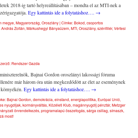
ületek 2018-ig tartó helyreállításában – mondta el az MTI-nek a
zérigazgatója.
Egy kattintás ide a folytatáshoz….
→
m megye
,
Magyarország
,
Oroszlány
|
Címke:
Bokod
,
csoportos
 András Zoltán
,
Márkushegyi Bányaüzem
,
MTI
,
Oroszlány
,
szénfillér
,
Vértesi
zerző:
Rendszer Gazda
t miniszterelnök, Bajnai Gordon oroszlányi lakossági fóruma
llenére már három óra után megkezdődött az élet az eseménynek
t környékén.
Egy kattintás ide a folytatáshoz….
→
ke:
Bajnai Gordon
,
demokrácia
,
einstand
,
energiapolitika
,
Európai Unió
,
s nyugdíjak
,
kormányváltás
,
Közéleti Klub
,
magánnyugdíj pénztár
,
Metzger
ányzati önrendelkezés
,
programalapú összefogás
,
sárga csillag
,
símaszk
,
zá most!