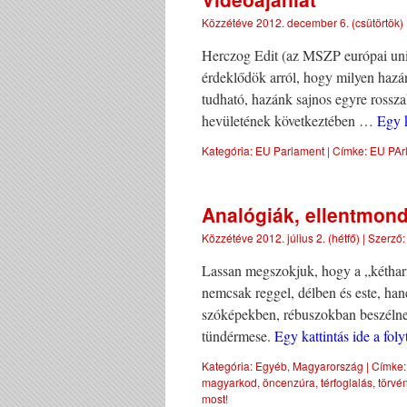
Közzétéve
2012. december 6. (csütörtök)
Herczog Edit (az MSZP európai unió
érdeklődök arról, hogy milyen hazán
tudható, hazánk sajnos egyre rossz
hevületének következtében …
Egy k
Kategória:
EU Parlament
|
Címke:
EU PAr
Analógiák, ellentmon
Közzétéve
2012. július 2. (hétfő)
|
Szerző:
Lassan megszokjuk, hogy a „kétha
nemcsak reggel, délben és este, han
szóképekben, rébuszokban beszélne
tündérmese.
Egy kattintás ide a fo
Kategória:
Egyéb
,
Magyarország
|
Címke:
magyarkod
,
öncenzúra
,
térfoglalás
,
törvé
most!