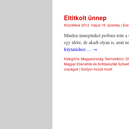
Eltitkolt ünnep
Közzétéve
2012. május 16. (szerda)
|
Sze
Minden ünnepünket próbára tette a tö
egy időre, de akadt olyan is, amit 
folytatáshoz….
→
Kategória:
Magyarország
,
Nemzetközi
,
Or
Magyar Ellenállók és Antifasiszták Szöve
országok
|
Szóljon hozzá most!