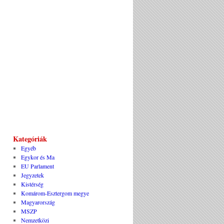
Kategóriák
Egyéb
Egykor és Ma
EU Parlament
Jegyzetek
Kistérség
Komárom-Esztergom megye
Magyarország
MSZP
Nemzetközi