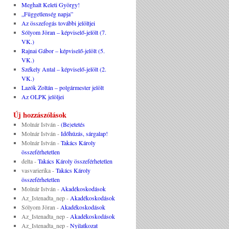
Meghalt Keleti György!
„Függetlenség napja”
Az összefogás további jelöltjei
Sólyom Jöran – képviselő-jelölt (7.
VK.)
Rajnai Gábor – képviselő-jelölt (5.
VK.)
Székely Antal – képviselő-jelölt (2.
VK.)
Lazók Zoltán – polgármester jelölt
Az OLPK jelöljei
Új hozzászólások
Molnár István
-
(Be)etetés
Molnár István
-
Időhúzás, sárgalap!
Molnár István
-
Takács Károly
összeférhetetlen
delta
-
Takács Károly összeférhetetlen
vasvarierika
-
Takács Károly
összeférhetetlen
Molnár István
-
Akadékoskodások
Az_Istenadta_nep
-
Akadékoskodások
Sólyom Jöran
-
Akadékoskodások
Az_Istenadta_nep
-
Akadékoskodások
Az_Istenadta_nep
-
Nyilatkozat