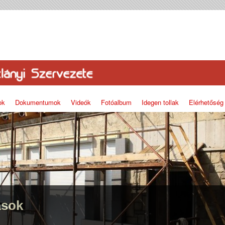
ok
Dokumentumok
Videók
Fotóalbum
Idegen tollak
Elérhetőség
ások