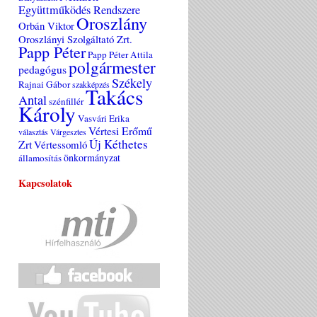
Együttműködés Rendszere
Oroszlány
Orbán Viktor
Oroszlányi Szolgáltató Zrt.
Papp Péter
Papp Péter Attila
polgármester
pedagógus
Székely
Rajnai Gábor
szakképzés
Takács
Antal
szénfillér
Károly
Vasvári Erika
Vértesi Erőmű
választás
Várgesztes
Új Kéthetes
Zrt
Vértessomló
önkormányzat
államosítás
Kapcsolatok