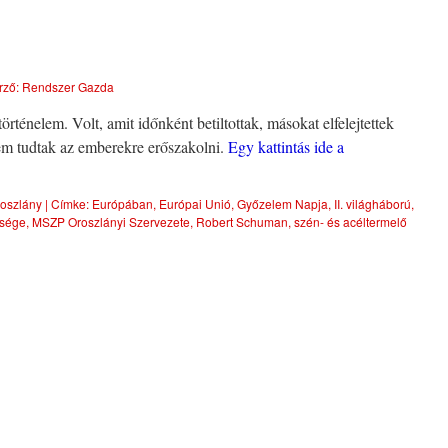
rző:
Rendszer Gazda
rténelem. Volt, amit időnként betiltottak, másokat elfelejtettek
nem tudtak az emberekre erőszakolni.
Egy kattintás ide a
oszlány
|
Címke:
Európában
,
Európai Unió
,
Győzelem Napja
,
II. világháború
,
tsége
,
MSZP Oroszlányi Szervezete
,
Robert Schuman
,
szén- és acéltermelő