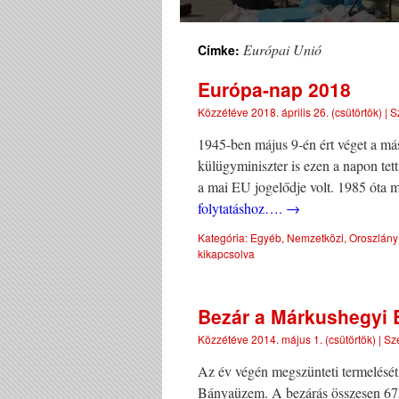
Európai Unió
Címke:
Európa-nap 2018
Közzétéve
2018. április 26. (csütörtök)
|
S
1945-ben május 9-én ért véget a más
külügyminiszter is ezen a napon tet
a mai EU jogelődje volt. 1985 óta 
folytatáshoz….
→
Kategória:
Egyéb
,
Nemzetközi
,
Oroszlány
kikapcsolva
Bezár a Márkushegyi
Közzétéve
2014. május 1. (csütörtök)
|
Sz
Az év végén megszünteti termelésé
Bányaüzem. A bezárás összesen 675 