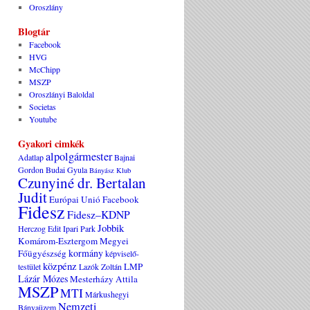
Oroszlány
Blogtár
Facebook
HVG
McChipp
MSZP
Oroszlányi Baloldal
Societas
Youtube
Gyakori cimkék
alpolgármester
Adatlap
Bajnai
Gordon
Budai Gyula
Bányász Klub
Czunyiné dr. Bertalan
Judit
Európai Unió
Facebook
Fidesz
Fidesz–KDNP
Jobbik
Herczog Edit
Ipari Park
Komárom-Esztergom Megyei
kormány
Főügyészség
képviselő-
közpénz
LMP
testület
Lazók Zoltán
Lázár Mózes
Mesterházy Attila
MSZP
MTI
Márkushegyi
Nemzeti
Bányaüzem