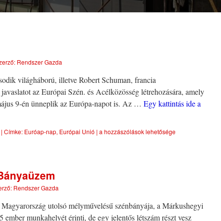
zerző:
Rendszer Gazda
odik világháború, illetve Robert Schuman, francia
t javaslatot az Európai Szén. és Acélközösség létrehozására, amely
május 9-én ünneplik az Európa-napot is. Az …
Egy kattintás ide a
|
Címke:
Euróap-nap
,
Európai Unió
|
a hozzászólások lehetősége
 Bányaüzem
erző:
Rendszer Gazda
t Magyarország utolsó mélyművelésű szénbányája, a Márkushegyi
ember munkahelyét érinti, de egy jelentős létszám részt vesz