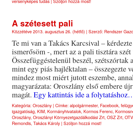
versenyképes tudás
|
Szóljon hozzá most!
A szétesett pali
Közzétéve
2013. augusztus 26. (hétfő)
|
Szerző:
Rendszer Gaz
Te mi van a Takács Karcsival – kérdezte
ismerősöm -, mert az a pali tisztára szét
Összefüggéstelenül beszél, szétszórtak a
mint egy piás hajléktalan – összegezte 
mindez most miért jutott eszembe, anna
magyarázata: Oroszlány első embere újra
magát.
Egy kattintás ide a folytatáshoz
Kategória:
Oroszlány
|
Címke:
alpolgármester
,
Facebook
,
felügy
igazgatóság
,
KIM
,
Kormányhivatalok
,
Kormos Ferenc
,
Kormosné
Oroszlány
,
Oroszlányi Környezetgazdálkodási Zrt
,
OSZ Zrt
,
OTV
Remondis
,
Takács Károly
|
Szóljon hozzá most!