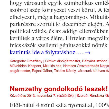
hogy városunk egyik szimbolikus emlé
szobrot szép környezet veszi körül. A tér
elhelyezni, még a hagyományos Mikulás
parkrészre szorult ki december elején. 
politikai váltás, és az addigi ellenzékbe
kerültek a város élére. Hirtelen megvált
fricskázók szellemi géniuszokká nőtték
kattintás ide a folytatáshoz….
→
Kategória:
Oroszlány
|
Címke:
alpolgármester
,
Bányász szobor
,
Művelődési Központ
,
Mikulás ház
,
Nemzeti Összetartozás Napja
polgármester
,
Rajnai Gábor
,
Takács Károly
,
városunk 60 éves év
Nemzethy gondolkodó leszek!
Közzétéve
2013. november 7. (csütörtök)
|
Szerző:
Rendszer G
Elől-hátul 4 színű szita nyomattal, 100