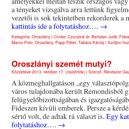
amelyekkel méltán teszik országos vagy
a tényeket vizsgálva arra lettünk figye
vezetői is sok tekintetben rekorderek a
kattintás ide a folytatáshoz….
→
Kategória:
Oroszlány
|
Címke:
Czunyiné dr. Bertalan Judit
,
Fide
Marco Polo
,
Oroszlány
,
Papp Péter
,
Takács Károly
|
Szóljon ho
Oroszlányi szemét mutyi?
Közzétéve
2013. október 17. (csütörtök)
|
Szerző:
Rendszer Ga
A közmeghallgatáson „egy választópolgá
város tulajdonába került Remondisból 
felügyelőbizottságában és igazgatóságá
Fideszen kívüli emberek. Persze a kérd
sértő volt, de adtak rá választ is.
Egy kat
folytatáshoz….
→