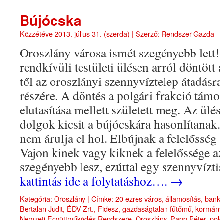
Bújócska
Közzétéve
2013. július 31. (szerda)
|
Szerző:
Rendszer Gazda
Oroszlány városa ismét szegényebb lett!
rendkívüli testületi ülésen arról döntött
től az oroszlányi szennyvíztelep átadásr
részére. A döntés a polgári frakció támo
elutasítása mellett született meg. Az ülé
dolgok kicsit a bújócskára hasonlítanak
nem árulja el hol. Elbújnak a felelősség
Vajon kinek vagy kiknek a felelőssége a
szegényebb lesz, ezúttal egy szennyvízti
kattintás ide a folytatáshoz….
→
Kategória:
Oroszlány
|
Címke:
20 ezres város
,
államosítás
,
bank
Bertalan Judit
,
ÉDV Zrt.
,
Fidesz
,
gazdaságtalan fűtőmű
,
kormány
Nemzeti Együttműködés Rendszere
,
Oroszlány
,
Papp Péter
,
pol