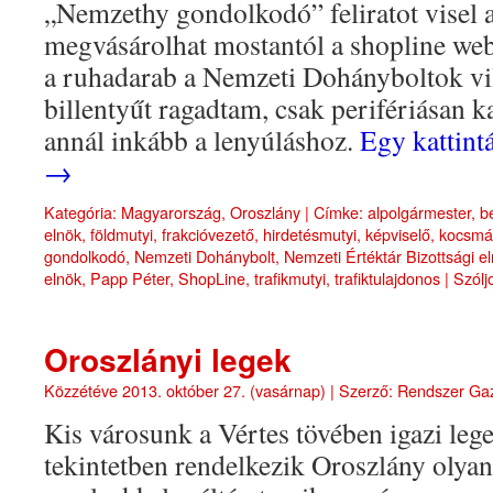
„Nemzethy gondolkodó” feliratot visel a
megvásárolhat mostantól a shopline web
a ruhadarab a Nemzeti Dohányboltok vil
billentyűt ragadtam, csak perifériásan k
annál inkább a lenyúláshoz.
Egy kattint
→
Kategória:
Magyarország
,
Oroszlány
|
Címke:
alpolgármester
,
b
elnök
,
földmutyi
,
frakcióvezető
,
hirdetésmutyi
,
képviselő
,
kocsmá
gondolkodó
,
Nemzeti Dohánybolt
,
Nemzeti Értéktár Bizottsági e
elnök
,
Papp Péter
,
ShopLine
,
trafikmutyi
,
trafiktulajdonos
|
Szólj
Oroszlányi legek
Közzétéve
2013. október 27. (vasárnap)
|
Szerző:
Rendszer Ga
Kis városunk a Vértes tövében igazi leg
tekintetben rendelkezik Oroszlány olyan