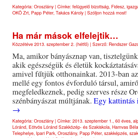
Kategória:
Oroszlány
|
Címke:
felügyelő bizottság
,
Fidesz
,
igazg
OKÖ Zrt
,
Papp Péter
,
Takács Károly
|
Szóljon hozzá most!
Ha már mások elfelejtik…
Közzétéve
2013. szeptember 2. (hétfő)
|
Szerző:
Rendszer Gaz
Ma, amikor bányásznap van, tisztelgünk
akik egészségük és életük kockáztatásáv
amivel fűtjük otthonainkat. 2013-ban a
mellé egy fontos évforduló társul, amir
megfeledkeznek, pedig szerves része Or
szénbányászat múltjának.
Egy kattintás 
→
Kategória:
Oroszlány
|
Címke:
2013. szeptember 1.
,
60 éves
,
al
Lóránd
,
Eötvös Lóránd Szakközép- és Szakiskola
,
Hamvas Béla
Telephelye
,
Ipari Park
,
Oroszlány
,
Papp Péter
,
szakképzés
,
sza