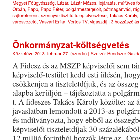
Megyei Főügyészség
,
Lázár
,
Lázár Mózes
,
lejáratás
,
műfüves fo
Orbán
,
Papp
,
Papp Péter
,
polgármesterjelölt
,
pótmagánvád
,
rá
sajtóreferens
,
szennyvíztisztító telep elvesztése
,
Takács Károly
,
városvezető
,
Vasvári Erika
,
Vértes TV
,
vigaszdíj
|
3 hozzászólás
Önkormányzat-költségvetés
Közzétéve
2013. február 27. (szerda)
|
Szerző:
Rendszer Gazd
A Fidesz és az MSZP képviselői sem tám
képviselő-testület kedd esti ülésén, hog
csökkenjen a tiszteletdíjuk, és az össze
alapba kerüljön – tájékoztatta a polgár
t. A fideszes Takács Károly közölte: az ál
javaslatban lemondott a 2013-as polgárm
és indítványozta, hogy ebből az összegb
képviselői tiszteletdíjak 30 százalékábó
12 millió forintból hozzák létre az „Or