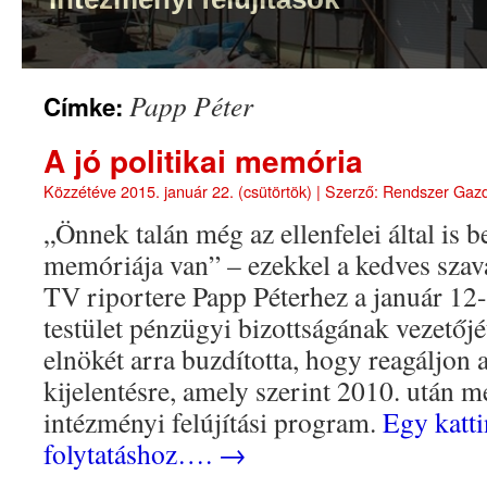
Papp Péter
Címke:
A jó politikai memória
Közzétéve
2015. január 22. (csütörtök)
|
Szerző:
Rendszer Gaz
„Önnek talán még az ellenfelei által is be
memóriája van” – ezekkel a kedves szava
TV riportere Papp Péterhez a január 12-
testület pénzügyi bizottságának vezetőjét
elnökét arra buzdította, hogy reagáljon a
kijelentésre, amely szerint 2010. után m
intézményi felújítási program.
Egy katti
folytatáshoz….
→