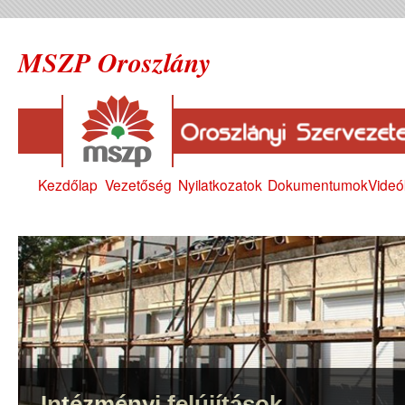
MSZP Oroszlány
Kezdőlap
Vezetőség
Nyilatkozatok
Dokumentumok
Videó
Intézményi felújítások