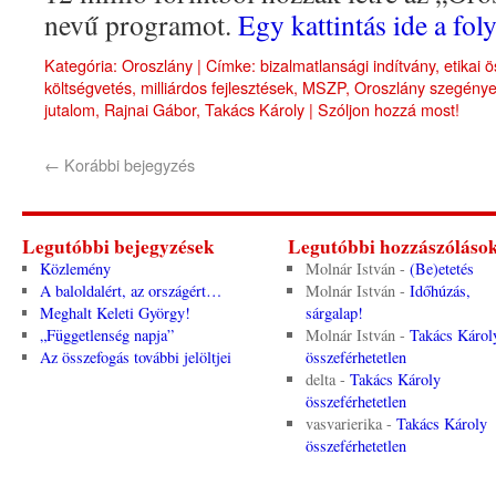
nevű programot.
Egy kattintás ide a fo
Kategória:
Oroszlány
|
Címke:
bizalmatlansági indítvány
,
etikai 
költségvetés
,
milliárdos fejlesztések
,
MSZP
,
Oroszlány szegénye
jutalom
,
Rajnai Gábor
,
Takács Károly
|
Szóljon hozzá most!
←
Korábbi bejegyzés
Legutóbbi bejegyzések
Legutóbbi hozzászóláso
Közlemény
Molnár István
-
(Be)etetés
A baloldalért, az országért…
Molnár István
-
Időhúzás,
Meghalt Keleti György!
sárgalap!
„Függetlenség napja”
Molnár István
-
Takács Károl
Az összefogás további jelöltjei
összeférhetetlen
delta
-
Takács Károly
összeférhetetlen
vasvarierika
-
Takács Károly
összeférhetetlen