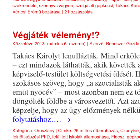
szakrendelő
,
szennyvízvagyon
,
szolgálati gépkocsi
,
Takács Káro
Vértesi Erőmű bezárása
|
2 hozzászólás
Végjáték vélemény!?
Közzétéve
2013. március 6. (szerda)
|
Szerző:
Rendszer Gazda
Takács Károlyt lenullázták. Mind erkölc
– ezt mindazok láthatták, akik követték 
képviselő-testület költségvetési ülését. 
szokásos szöveg, hogy „a szocialisták
emút nyócév” – most azonban nem ez tör
döngölték földbe a városvezetőt. Azt az
képzelje, hogy az ügy előzmények nélkü
folytatáshoz….
→
Kategória:
Oroszlány
|
Címke:
25 milliós útberuházás
,
Czunyiné
felnőttképzési PhD
,
felújított iskolák államosítása
,
Fidesz
,
gépkoc