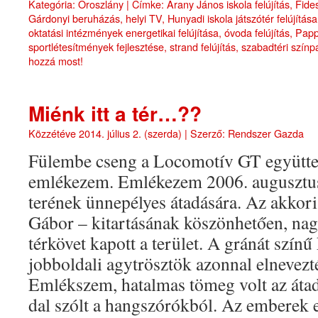
Kategória:
Oroszlány
|
Címke:
Arany János iskola felújítás
,
Fide
Gárdonyi beruházás
,
helyi TV
,
Hunyadi iskola játszótér felújítása
oktatási intézmények energetikai felújítása
,
óvoda felújítás
,
Papp
sportlétesítmények fejlesztése
,
strand felújítás
,
szabadtéri színp
hozzá most!
Miénk itt a tér…??
Közzétéve
2014. július 2. (szerda)
|
Szerző:
Rendszer Gazda
Fülembe cseng a Locomotív GT együttes
emlékezem. Emlékezem 2006. augusztus
terének ünnepélyes átadására. Az akkori
Gábor – kitartásának köszönhetően, nagy
térkövet kapott a terület. A gránát színű
jobboldali agytrösztök azonnal elnevezt
Emlékszem, hatalmas tömeg volt az átadá
dal szólt a hangszórókból. Az emberek e