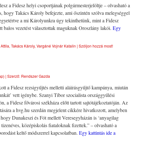
esz a Fidesz helyi csoportjának polgármesterjelöltje – olvasható a
s, hogy Takács Károly befejezte, ami őszintén szólva melegséggel
l egyetértve a mi Károlyunkra úgy tekinthetünk, mint a Fidesz
tt balos vezetést választottak maguknak Oroszlány lakói.
Egy
Attila
,
Takács Károly
,
Vargáné Vojnár Katalin
|
Szóljon hozzá most!
ap)
|
Szerző:
Rendszer Gazda
ott a Fidesz rezsigyűjtés melletti aláírásgyűjtő kampánya, miután
kát’ vett igénybe. Szanyi Tibor szocialista országgyűlési
n, a Fidesz fővárosi székháza előtt tartott sajtótájékoztatóján. Az
sztására a hvg.hu szerdán megjelent cikkére hivatkozott, amelyben
k, hogy Dunakeszi és Fót mellett Veresegyházán is ‘anyagilag
 tizenéves, középiskolás fiataloknak fizettek.” – olvasható a
borodást keltő módszerrel kapcsolatban.
Egy kattintás ide a