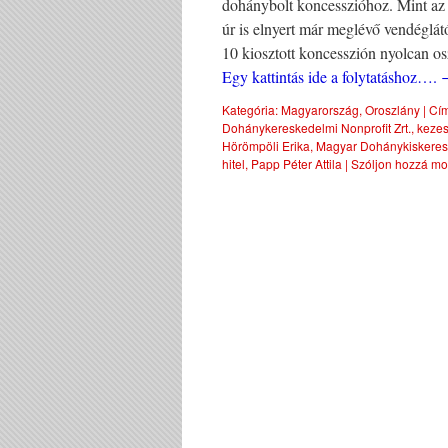
dohánybolt koncesszióhoz. Mint az
úr is elnyert már meglévő vendéglát
10 kiosztott koncesszión nyolcan o
Egy kattintás ide a folytatáshoz….
Kategória:
Magyarország
,
Oroszlány
|
Cím
Dohánykereskedelmi Nonprofit Zrt.
,
kezes
Hörömpöli Erika
,
Magyar Dohánykiskeres
hitel
,
Papp Péter Attila
|
Szóljon hozzá mo