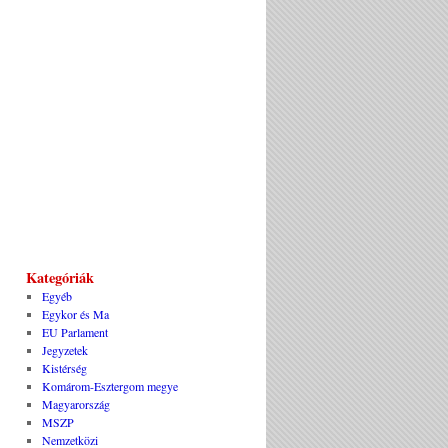
Kategóriák
Egyéb
Egykor és Ma
EU Parlament
Jegyzetek
Kistérség
Komárom-Esztergom megye
Magyarország
MSZP
Nemzetközi