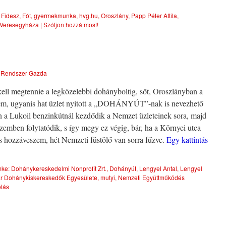
,
Fidesz
,
Fót
,
gyermekmunka
,
hvg.hu
,
Oroszlány
,
Papp Péter Attila
,
Veresegyháza
|
Szóljon hozzá most!
Rendszer Gazda
t kell megtennie a legközelebbi dohányboltig, sőt, Oroszlányban a
em, ugyanis hat üzlet nyitott a „DOHÁNYÚT”-nak is nevezhető
 a Lukoil benzinkútnál kezdődik a Nemzet üzleteinek sora, majd
l szemben folytatódik, s így megy ez végig, bár, ha a Környei utca
is hozzáveszem, hét Nemzeti füstölő van sorra fűzve.
Egy kattintás
ke:
Dohánykereskedelmi Nonprofit Zrt.
,
Dohányút
,
Lengyel Antal
,
Lengyel
r Dohánykiskereskedők Egyesülete
,
mutyi
,
Nemzeti Együttműködés
lás