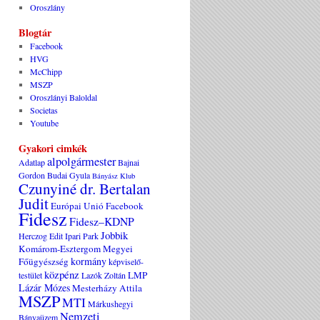
Oroszlány
Blogtár
Facebook
HVG
McChipp
MSZP
Oroszlányi Baloldal
Societas
Youtube
Gyakori cimkék
alpolgármester
Adatlap
Bajnai
Gordon
Budai Gyula
Bányász Klub
Czunyiné dr. Bertalan
Judit
Európai Unió
Facebook
Fidesz
Fidesz–KDNP
Jobbik
Herczog Edit
Ipari Park
Komárom-Esztergom Megyei
kormány
Főügyészség
képviselő-
közpénz
LMP
testület
Lazók Zoltán
Lázár Mózes
Mesterházy Attila
MSZP
MTI
Márkushegyi
Nemzeti
Bányaüzem