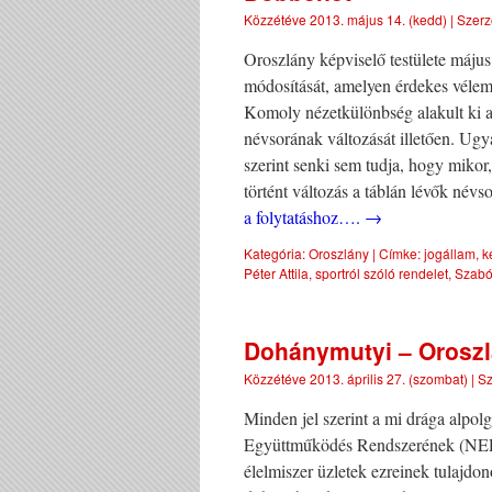
Közzétéve
2013. május 14. (kedd)
|
Szerz
Oroszlány képviselő testülete május 7
módosítását, amelyen érdekes vélemé
Komoly nézetkülönbség alakult ki a 
névsorának változását illetően. Ugy
szerint senki sem tudja, hogy miko
történt változás a táblán lévők névs
a folytatáshoz….
→
Kategória:
Oroszlány
|
Címke:
jogállam
,
k
Péter Attila
,
sportról szóló rendelet
,
Szabó
Dohánymutyi – Oroszl
Közzétéve
2013. április 27. (szombat)
|
Sz
Minden jel szerint a mi drága alpol
Együttműködés Rendszerének (NER) 
élelmiszer üzletek ezreinek tulajdo