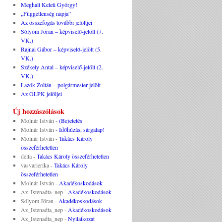
Meghalt Keleti György!
„Függetlenség napja”
Az összefogás további jelöltjei
Sólyom Jöran – képviselő-jelölt (7.
VK.)
Rajnai Gábor – képviselő-jelölt (5.
VK.)
Székely Antal – képviselő-jelölt (2.
VK.)
Lazók Zoltán – polgármester jelölt
Az OLPK jelöljei
Új hozzászólások
Molnár István
-
(Be)etetés
Molnár István
-
Időhúzás, sárgalap!
Molnár István
-
Takács Károly
összeférhetetlen
delta
-
Takács Károly összeférhetetlen
vasvarierika
-
Takács Károly
összeférhetetlen
Molnár István
-
Akadékoskodások
Az_Istenadta_nep
-
Akadékoskodások
Sólyom Jöran
-
Akadékoskodások
Az_Istenadta_nep
-
Akadékoskodások
Az_Istenadta_nep
-
Nyilatkozat