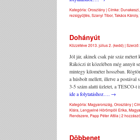
Kategória:
Oroszlány
|
Címke:
Dunakeszi
rezsigyűjtés
,
Szanyi Tibor
,
Takács Károly
,
Dohányút
Közzétéve
2013. július 2. (kedd)
|
Szerző:
Jól jár, akinek csak pár száz méter
Rákóczi út közelében még annyit s
mintegy kilométer hosszban. Rögtön
a húsbolt mellett, illetve a postáva
3-5 szám alatti üzletet, a TESCO-t 
ide a folytatáshoz….
→
Kategória:
Magyarország
,
Oroszlány
|
Cím
Klára
,
Lengyelné Hörömpöli Erika
,
Magya
Rendszere
,
Papp Péter Attila
|
2 hozzászó
Döbbenet