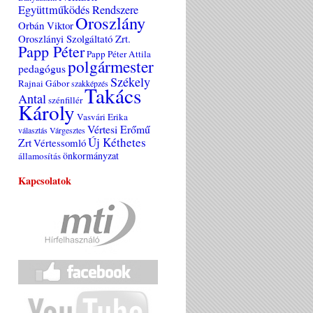
Együttműködés Rendszere
Oroszlány
Orbán Viktor
Oroszlányi Szolgáltató Zrt.
Papp Péter
Papp Péter Attila
polgármester
pedagógus
Székely
Rajnai Gábor
szakképzés
Takács
Antal
szénfillér
Károly
Vasvári Erika
Vértesi Erőmű
választás
Várgesztes
Új Kéthetes
Zrt
Vértessomló
önkormányzat
államosítás
Kapcsolatok