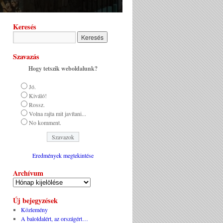
Keresés
Szavazás
Hogy tetszik weboldalunk?
Jó.
Kiváló!
Rossz.
Volna rajta mit javítani...
No komment.
Eredmények megtekintése
Archívum
Új bejegyzések
Közlemény
A baloldalért, az országért…