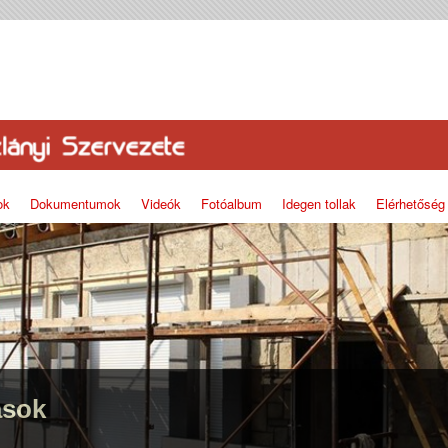
ok
Dokumentumok
Videók
Fotóalbum
Idegen tollak
Elérhetőség
ások