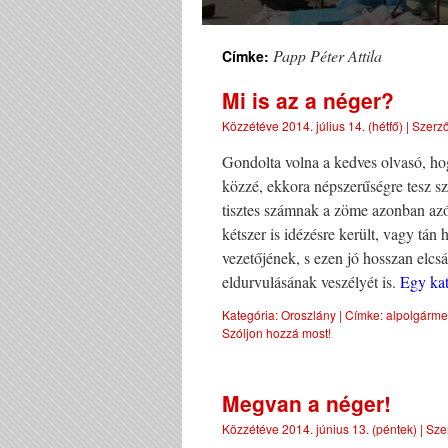
Papp Péter Attila
Címke:
Mi is az a néger?
Közzétéve
2014. július 14. (hétfő)
|
Szerző
Gondolta volna a kedves olvasó, ho
közzé, ekkora népszerűségre tesz sz
tisztes számnak a zöme azonban azót
kétszer is idézésre került, vagy tán
vezetőjének, s ezen jó hosszan elc
eldurvulásának veszélyét is.
Egy kat
Kategória:
Oroszlány
|
Címke:
alpolgárme
Szóljon hozzá most!
Megvan a néger!
Közzétéve
2014. június 13. (péntek)
|
Sze