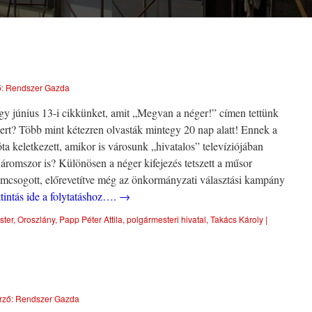
:
Rendszer Gazda
gy június 13-i cikkünket, amit „Megvan a néger!” címen tettünk
ert? Több mint kétezren olvasták mintegy 20 nap alatt! Ennek a
a keletkezett, amikor is városunk „hivatalos” televíziójában
 háromszor is? Különösen a néger kifejezés tetszett a műsor
sámcsogott, előrevetítve még az önkormányzati választási kampány
tintás ide a folytatáshoz….
→
ster
,
Oroszlány
,
Papp Péter Attila
,
polgármesteri hivatal
,
Takács Károly
|
rző:
Rendszer Gazda