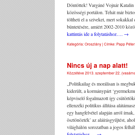
Döntöttek! Vargáné Vojnár Katalin l
közösségi portálon. Tehát már bizto
töltheti el a szíveket, mert sokakka
büntetésére, amiért 2002-2010 közö
kattintás ide a folytatáshoz….
→
Kategória:
Oroszlány
|
Címke:
Papp Péter 
Nincs új a nap alatt!
Közzétéve
2013. szeptember 22. (vasárn
„Politikailag és morálisan is megbuk
kiderült, a kormánypárt ‘gyermekmun
képviselő fogalmazott így csütörtökö
ellenzéki politikus állítása alátáma
egy hangfelvétel alapján arról írna
ösztönözték’ az aláírásgyűjtést, ahol
világhálón sorozatban a jogos felhá
folytatáshoz….
→