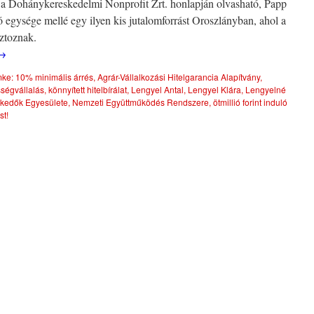
 a Dohánykereskedelmi Nonprofit Zrt. honlapján olvasható, Papp
ó egysége mellé egy ilyen kis jutalomforrást Oroszlányban, ahol a
sztoznak.
→
ke:
10% minimális árrés
,
Agrár-Vállalkozási Hitelgarancia Alapítvány
,
ségvállalás
,
könnyített hitelbírálat
,
Lengyel Antal
,
Lengyel Klára
,
Lengyelné
kedők Egyesülete
,
Nemzeti Együttműködés Rendszere
,
ötmillió forint induló
st!