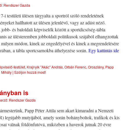
ő:
Rendszer Gazda
-i testületi ülésen tárgyalta a sportról szóló rendeletének
nyeket hallhatott az ülésen jelenlévő, vagy az adást néző.
jobb- és baloldali képviselők között a sportdicsőség-tábla
anis az ülésteremben jobboldali politikusok szájából elhangzottak
r, milyen módon, kinek az engedélyével és kinek a megrendelésére
orában, a tábla sportcsarnokba áthelyezése során.
Egy kattintás ide
épviselő-testület
,
Krajnyik "Akác" András
,
Orbán Ferenc
,
Oroszlány
,
Papp
 Mihály
|
Szóljon hozzá most!
ányban is
erző:
Rendszer Gazda
gármesterünk, Papp Péter Attila sem akart kimaradni a Nemzeti
legújabb mutyijából, amely során bohányboltok, trafikok és kis
nosai válnak földönfutóvá, miközben a haverok jutnak 20 évre