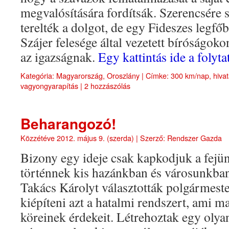
megvalósítására fordítsák. Szerencsére s
terelték a dolgot, de egy Fideszes legfőb
Szájer felesége által vezetett bíróságok
az igazságnak.
Egy kattintás ide a foly
Kategória:
Magyarország
,
Oroszlány
|
Címke:
300 km/nap
,
hivat
vagyongyarapítás
|
2 hozzászólás
Beharangozó!
Közzétéve
2012. május 9. (szerda)
|
Szerző:
Rendszer Gazda
Bizony egy ideje csak kapkodjuk a fejü
történnek kis hazánkban és városunkba
Takács Károlyt választották polgármester
kiépíteni azt a hatalmi rendszert, ami ma
köreinek érdekeit. Létrehoztak egy olya