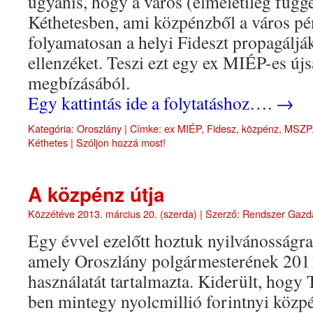
ugyanis, hogy a város (elméletileg függe
Kéthetesben, ami közpénzből a város pé
folyamatosan a helyi Fideszt propagáljá
ellenzéket. Teszi ezt egy ex MIÉP-es új
megbízásából.
Egy kattintás ide a folytatáshoz….
→
Kategória:
Oroszlány
|
Címke:
ex MIÉP
,
Fidesz
,
közpénz
,
MSZP
Kéthetes
|
Szóljon hozzá most!
A közpénz útja
Közzétéve
2013. március 20. (szerda)
|
Szerző:
Rendszer Gazd
Egy évvel ezelőtt hoztuk nyilvánosságra 
amely Oroszlány polgármesterének 201
használatát tartalmazta. Kiderült, hogy
ben mintegy nyolcmillió forintnyi közpén