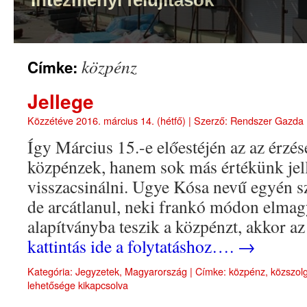
közpénz
Címke:
Jellege
Közzétéve
2016. március 14. (hétfő)
|
Szerző:
Rendszer Gazda
Így Március 15.-e előestéjén az az érz
közpénzek, hanem sok más értékünk jell
visszacsinálni. Ugye Kósa nevű egyén sz
de arcátlanul, neki frankó módon elmag
alapítványba teszik a közpénzt, akkor a
kattintás ide a folytatáshoz….
→
Kategória:
Jegyzetek
,
Magyarország
|
Címke:
közpénz
,
közszol
lehetősége kikapcsolva