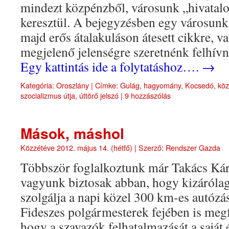
mindezt közpénzből, városunk „hivatalos
keresztül. A bejegyzésben egy városunk
majd erős átalakuláson átesett cikkre, v
megjelenő jelenségre szeretnénk felhívn
Egy kattintás ide a folytatáshoz….
→
Kategória:
Oroszlány
|
Címke:
Gulág
,
hagyomány
,
Kocsedó
,
kö
szocializmus útja
,
úttörő jelszó
|
9 hozzászólás
Mások, máshol
Közzétéve
2012. május 14. (hétfő)
|
Szerző:
Rendszer Gazda
Többször foglalkoztunk már Takács Kár
vagyunk biztosak abban, hogy kizárólag
szolgálja a napi közel 300 km-es autózá
Fideszes polgármesterek fejében is meg
hogy a szavazók felhatalmazását a saját 