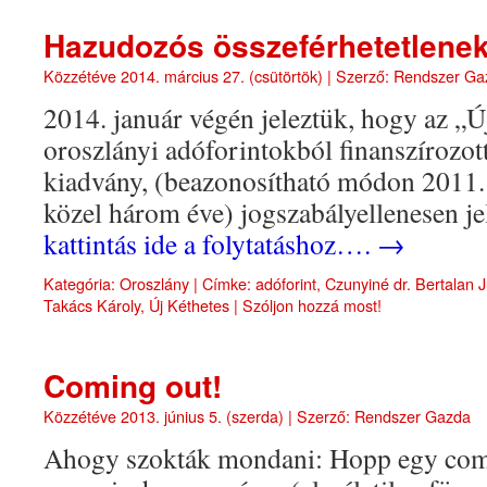
Hazudozós összeférhetetlene
Közzétéve
2014. március 27. (csütörtök)
|
Szerző:
Rendszer Ga
2014. január végén jeleztük, hogy az „Ú
oroszlányi adóforintokból finanszírozott
kiadvány, (beazonosítható módon 2011. 
közel három éve) jogszabályellenesen j
kattintás ide a folytatáshoz….
→
Kategória:
Oroszlány
|
Címke:
adóforint
,
Czunyiné dr. Bertalan J
Takács Károly
,
Új Kéthetes
|
Szóljon hozzá most!
Coming out!
Közzétéve
2013. június 5. (szerda)
|
Szerző:
Rendszer Gazda
Ahogy szokták mondani: Hopp egy comi