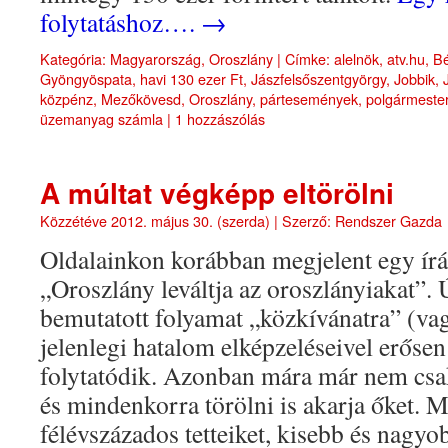
folytatáshoz….
→
Kategória:
Magyarország
,
Oroszlány
|
Címke:
alelnök
,
atv.hu
,
B
Gyöngyöspata
,
havi 130 ezer Ft
,
Jászfelsőszentgyörgy
,
Jobbik
,
közpénz
,
Mezőkövesd
,
Oroszlány
,
pártesemények
,
polgármeste
üzemanyag számla
|
1 hozzászólás
A múltat végképp eltörölni
Közzétéve
2012. május 30. (szerda)
|
Szerző:
Rendszer Gazda
Oldalainkon korábban megjelent egy írá
„Oroszlány leváltja az oroszlányiakat”. Ú
bemutatott folyamat „közkívánatra” (vag
jelenlegi hatalom elképzeléseivel erőse
folytatódik. Azonban mára már nem csak 
és mindenkorra törölni is akarja őket. M
félévszázados tetteiket, kisebb és nagyob