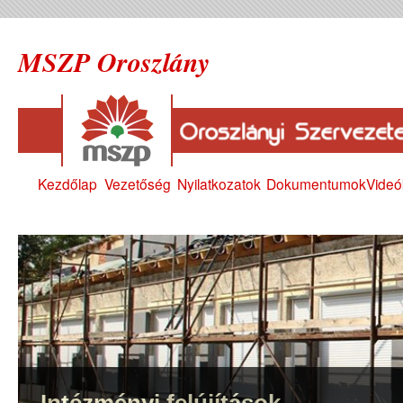
MSZP Oroszlány
Kezdőlap
Vezetőség
Nyilatkozatok
Dokumentumok
Videó
Intézményi felújítások