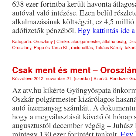
638 ezer forintba került havonta átlago
autóval való intézése. Ezen belül részlet
alkalmazásának költségeit, ez 4,5 millió f
adófizetők pénzéből.
Egy kattintás ide 
Kategória:
Oroszlány
|
Címke:
alpolgármester
,
átláthatóság
,
Dzs
Oroszlány
,
Papp és Társa Kft
,
racionalitás
,
Takács Károly
,
takar
Csak ment és ment – Oroszlán
Közzétéve
2012. november 21. (szerda)
|
Szerző:
Rendszer Ga
Az atv.hu kikérte Gyöngyöspata önkorm
Oszkár polgármester kizárólagos használ
autó üzemanyag számláit. A dokumentum
hogy a megválasztását követő öt hónap 
augusztustól december végéig – Juhász 
mintegy 130 ezer forintért tankolt.
Egy k