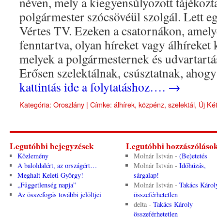
néven, mely a kiegyensúlyozott tájékozta
polgármester szócsövéül szolgál. Lett egy
Vértes TV. Ezeken a csatornákon, amel
fenntartva, olyan híreket vagy álhíreket
melyek a polgármesternek és udvartartá
Erősen szelektálnak, csúsztatnak, ahog
kattintás ide a folytatáshoz….
→
Kategória:
Oroszlány
|
Címke:
álhírek
,
közpénz
,
szelektál
,
Új Ké
Legutóbbi bejegyzések
Legutóbbi hozzászóláso
Közlemény
Molnár István
-
(Be)etetés
A baloldalért, az országért…
Molnár István
-
Időhúzás,
Meghalt Keleti György!
sárgalap!
„Függetlenség napja”
Molnár István
-
Takács Károl
Az összefogás további jelöltjei
összeférhetetlen
delta
-
Takács Károly
összeférhetetlen