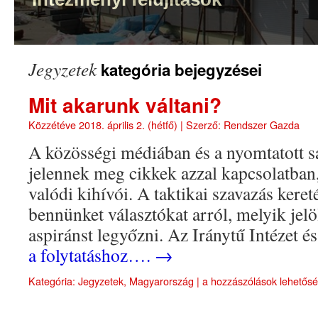
Jegyzetek
kategória bejegyzései
Mit akarunk váltani?
Közzétéve
2018. április 2. (hétfő)
|
Szerző:
Rendszer Gazda
A közösségi médiában és a nyomtatott s
jelennek meg cikkek azzal kapcsolatban
valódi kihívói. A taktikai szavazás ker
bennünket választókat arról, melyik jelö
aspiránst legyőzni. Az Iránytű Intézet 
a folytatáshoz….
→
Kategória:
Jegyzetek
,
Magyarország
|
a hozzászólások lehetősé