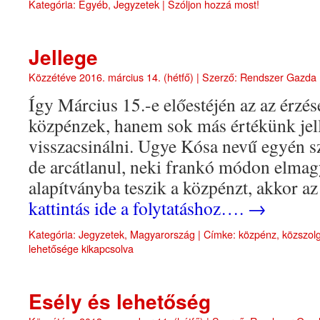
Kategória:
Egyéb
,
Jegyzetek
|
Szóljon hozzá most!
Jellege
Közzétéve
2016. március 14. (hétfő)
|
Szerző:
Rendszer Gazda
Így Március 15.-e előestéjén az az érz
közpénzek, hanem sok más értékünk jell
visszacsinálni. Ugye Kósa nevű egyén sz
de arcátlanul, neki frankó módon elmag
alapítványba teszik a közpénzt, akkor a
kattintás ide a folytatáshoz….
→
Kategória:
Jegyzetek
,
Magyarország
|
Címke:
közpénz
,
közszol
lehetősége kikapcsolva
Esély és lehetőség