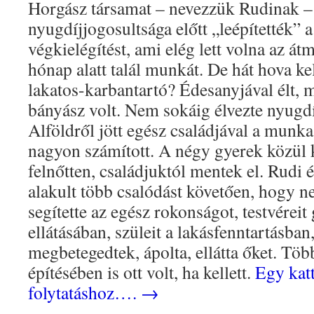
Horgász társamat – nevezzük Rudinak – 
nyugdíjjogosultsága előtt „leépítették” 
végkielégítést, ami elég lett volna az át
hónap alatt talál munkát. De hát hova ke
lakatos-karbantartó? Édesanyjával élt, 
bányász volt. Nem sokáig élvezte nyugdí
Alföldről jött egész családjával a munka
nagyon számított. A négy gyerek közül 
felnőtten, családjuktól mentek el. Rudi é
alakult több csalódást követően, hogy 
segítette az egész rokonságot, testvérei
ellátásában, szüleit a lakásfenntartásban
megbetegedtek, ápolta, ellátta őket. Töb
építésében is ott volt, ha kellett.
Egy katt
folytatáshoz….
→