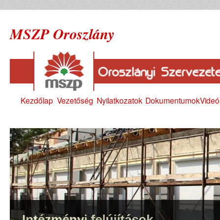
MSZP Oroszlány
Kezdőlap
Vezetőség
Nyilatkozatok
Dokumentumok
Videó
Intézményi felújítások