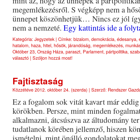
mint az, hogy az ünnepek a pártpolitiká
megemlékezésről. S végképp nem a hősö
ünnepet köszönhetjük… Nincs ez jól így
nem a nemzeté.
Egy kattintás ide a fol
Kategória:
Jegyzetek
|
Címke:
bizalom
,
demokrácia
,
édesanya
,
hatalom
,
haza
,
hitel
,
hősök
,
járandóság
,
megemlékezés
,
munká
Október 23
,
Ország Háza
,
paraszt
,
Parlament
,
pártpolitika
,
szab
választó
|
Szóljon hozzá most!
Fajtisztaság
Közzétéve
2012. október 24. (szerda)
|
Szerző:
Rendszer Gazd
Ez a fogalom sok vitát kavart már eddi
körökben. Persze, mint minden fogalmat, 
alkalmazni, átcsúszva az áltudomány ter
tudatlanok körében jellemző, hiszen kö
ismételni, mint önálló gondolatokat me