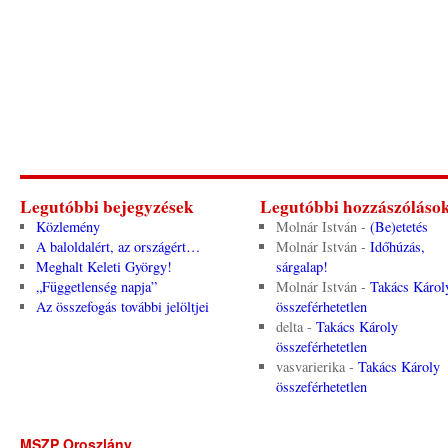
Legutóbbi bejegyzések
Legutóbbi hozzászóláso
Közlemény
Molnár István
-
(Be)etetés
A baloldalért, az országért…
Molnár István
-
Időhúzás,
Meghalt Keleti György!
sárgalap!
„Függetlenség napja”
Molnár István
-
Takács Károl
Az összefogás további jelöltjei
összeférhetetlen
delta
-
Takács Károly
összeférhetetlen
vasvarierika
-
Takács Károly
összeférhetetlen
MSZP Oroszlány