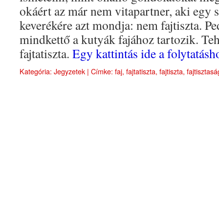
okáért az már nem vitapartner, aki egy sz
keverékére azt mondja: nem fajtiszta. Pe
mindkettő a kutyák fajához tartozik. Teh
fajtatiszta.
Egy kattintás ide a folytatá
Kategória:
Jegyzetek
|
Címke:
faj
,
fajtatiszta
,
fajtiszta
,
fajtisztasá