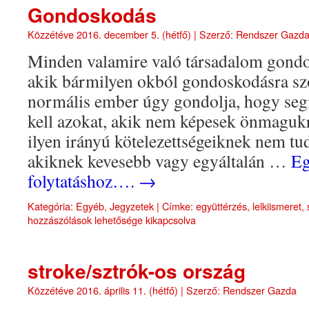
Gondoskodás
Közzétéve
2016. december 5. (hétfő)
|
Szerző:
Rendszer Gazd
Minden valamire való társadalom gondos
akik bármilyen okból gondoskodásra s
normális ember úgy gondolja, hogy segít
kell azokat, akik nem képesek önmaguk
ilyen irányú kötelezettségeiknek nem tud
akiknek kevesebb vagy egyáltalán …
Eg
folytatáshoz….
→
Kategória:
Egyéb
,
Jegyzetek
|
Címke:
együttérzés
,
lelkiismeret
,
hozzászólások lehetősége kikapcsolva
stroke/sztrók-os ország
Közzétéve
2016. április 11. (hétfő)
|
Szerző:
Rendszer Gazda