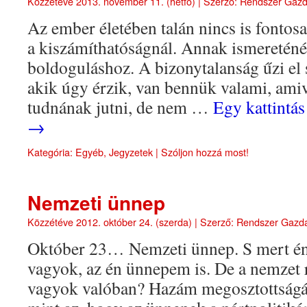
Közzétéve
2013. november 11. (hétfő)
|
Szerző:
Rendszer Gaz
Az ember életében talán nincs is fontos
a kiszámíthatóságnál. Annak ismereténél
boldoguláshoz. A bizonytalanság űzi el 
akik úgy érzik, van bennük valami, amive
tudnának jutni, de nem …
Egy kattintás
→
Kategória:
Egyéb
,
Jegyzetek
|
Szóljon hozzá most!
Nemzeti ünnep
Közzétéve
2012. október 24. (szerda)
|
Szerző:
Rendszer Gazd
Október 23… Nemzeti ünnep. S mert én
vagyok, az én ünnepem is. De a nemzet r
vagyok valóban? Hazám megosztottságát