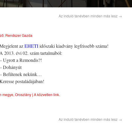
Az induló tanévben minden más lesz
→
ző:
Rendszer Gazda
Megjelent az
EHETI
időszaki kiadvány legfrissebb száma!
A 2013. évi 02. szám tartalmából:
– Ugrott a Remondis?!
– Dohányút
– Befűtenek nekünk…
Keresse postaládájában!
m megye
,
Oroszlány
| A
közvetlen link
.
Az induló tanévben minden más lesz
→