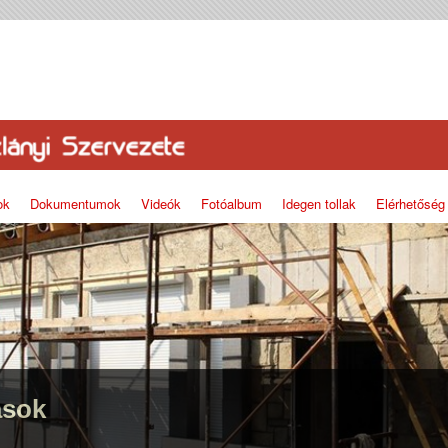
ok
Dokumentumok
Videók
Fotóalbum
Idegen tollak
Elérhetőség
ások