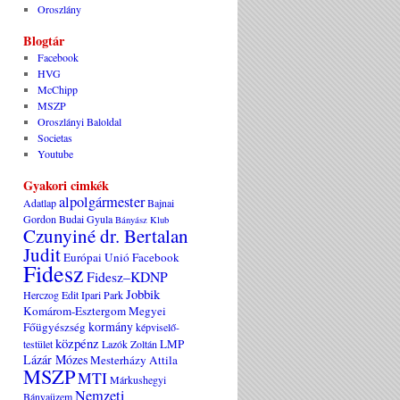
Oroszlány
Blogtár
Facebook
HVG
McChipp
MSZP
Oroszlányi Baloldal
Societas
Youtube
Gyakori cimkék
alpolgármester
Adatlap
Bajnai
Gordon
Budai Gyula
Bányász Klub
Czunyiné dr. Bertalan
Judit
Európai Unió
Facebook
Fidesz
Fidesz–KDNP
Jobbik
Herczog Edit
Ipari Park
Komárom-Esztergom Megyei
kormány
Főügyészség
képviselő-
közpénz
LMP
testület
Lazók Zoltán
Lázár Mózes
Mesterházy Attila
MSZP
MTI
Márkushegyi
Nemzeti
Bányaüzem