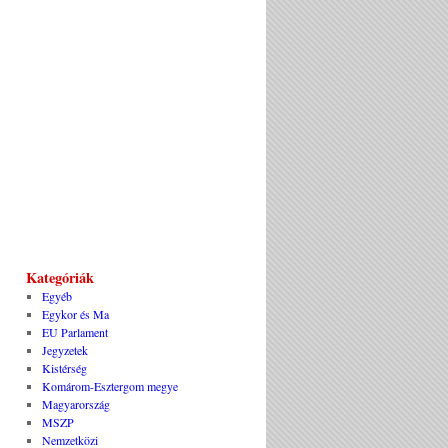
Kategóriák
Egyéb
Egykor és Ma
EU Parlament
Jegyzetek
Kistérség
Komárom-Esztergom megye
Magyarország
MSZP
Nemzetközi