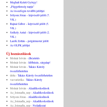
Meghalt Keleti György!
„Függetlenség napja”
Az összefogás további jelöltjei
Sólyom Jöran – képviselő-jelölt (7.
VK.)
Rajnai Gábor – képviselő-jelölt (5.
VK.)
Székely Antal – képviselő-jelölt (2.
VK.)
Lazók Zoltán – polgármester jelölt
Az OLPK jelöljei
Új hozzászólások
Molnár István
-
(Be)etetés
Molnár István
-
Időhúzás, sárgalap!
Molnár István
-
Takács Károly
összeférhetetlen
delta
-
Takács Károly összeférhetetlen
vasvarierika
-
Takács Károly
összeférhetetlen
Molnár István
-
Akadékoskodások
Az_Istenadta_nep
-
Akadékoskodások
Sólyom Jöran
-
Akadékoskodások
Az_Istenadta_nep
-
Akadékoskodások
Az_Istenadta_nep
-
Nyilatkozat