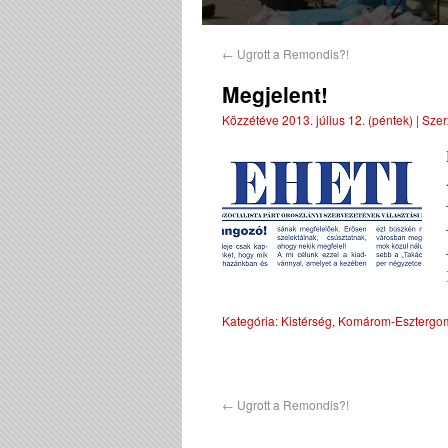
←
Ugrott a Remondis?!
Megjelent!
Közzétéve
2013. július 12. (péntek)
|
Szer
Kategória:
Kistérség
,
Komárom-Esztergo
←
Ugrott a Remondis?!