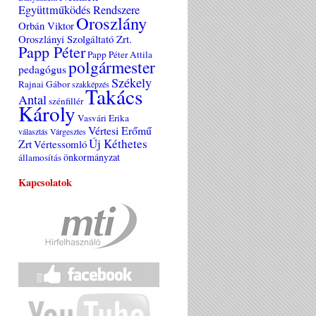
Együttműködés Rendszere
Oroszlány
Orbán Viktor
Oroszlányi Szolgáltató Zrt.
Papp Péter
Papp Péter Attila
polgármester
pedagógus
Székely
Rajnai Gábor
szakképzés
Takács
Antal
szénfillér
Károly
Vasvári Erika
Vértesi Erőmű
választás
Várgesztes
Új Kéthetes
Zrt
Vértessomló
önkormányzat
államosítás
Kapcsolatok