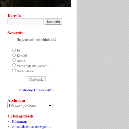
Keresés
Szavazás
Hogy tetszik weboldalunk?
Jó.
Kiváló!
Rossz.
Volna rajta mit javítani...
No komment.
Eredmények megtekintése
Archívum
Új bejegyzések
Közlemény
A baloldalért, az országért…