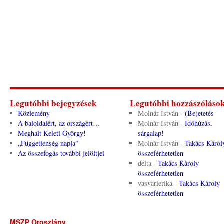
Legutóbbi bejegyzések
Legutóbbi hozzászóláso
Közlemény
Molnár István
-
(Be)etetés
A baloldalért, az országért…
Molnár István
-
Időhúzás,
Meghalt Keleti György!
sárgalap!
„Függetlenség napja”
Molnár István
-
Takács Károl
Az összefogás további jelöltjei
összeférhetetlen
delta
-
Takács Károly
összeférhetetlen
vasvarierika
-
Takács Károly
összeférhetetlen
MSZP Oroszlány