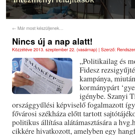
←
Már most készüljenek…
Nincs új a nap alatt!
Közzétéve
2013. szeptember 22. (vasárnap)
|
Szerző:
Rendsze
„Politikailag és m
Fidesz rezsigyűjté
kampánya, miután 
kormánypárt ‘gye
igénybe. Szanyi Ti
országgyűlési képviselő fogalmazott így
fővárosi székháza előtt tartott sajtótájék
politikus állítása alátámasztására a hvg
cikkére hivatkozott, amelyben egy hangfe