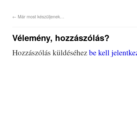
←
Már most készüljenek…
Vélemény, hozzászólás?
Hozzászólás küldéséhez
be kell jelentke