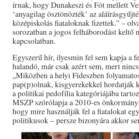
írnak, hogy Dunakeszi és Fót mellett V
‘anyagilag ösztönözték’ az aláírásgyűjtés
középiskolás fiataloknak fizettek.” – olv
sorozatban a jogos felháborodást keltő 
kapcsolatban.
Egyszerű hír, ilyesmin fel sem kapja a f
halandó, már csak azért sem, mert nincs 
„Miközben a helyi Fideszben folyamatos
pap(p)olnak, kisgyerekekkel hordatják k
a politikai pedofília kategóriájába tartoz
MSZP szórólapja a 2010-es önkormányzat
hogy mire használják fel a fiatalokat eg
politikusok – persze bizonyára akkor s