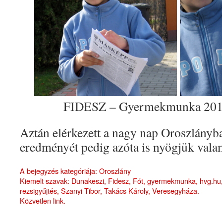
FIDESZ – Gyermekmunka 2010
Aztán elérkezett a nagy nap Oroszlányb
eredményét pedig azóta is nyögjük val
A bejegyzés kategóriája:
Oroszlány
Kiemelt szavak:
Dunakeszi
,
Fidesz
,
Fót
,
gyermekmunka
,
hvg.hu
rezsigyűjtés
,
Szanyi Tibor
,
Takács Károly
,
Veresegyháza
.
Közvetlen link
.