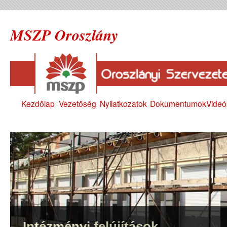
MSZP Oroszlány
Kezdőlap
Vezetőség
Nyilatkozatok
Dokumentumok
Videó
Intézményi felújítások