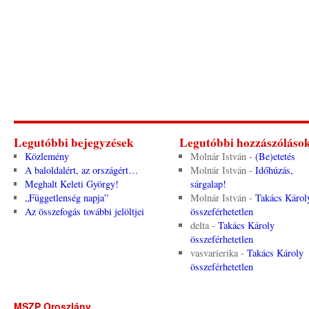
Legutóbbi bejegyzések
Legutóbbi hozzászóláso
Közlemény
Molnár István
-
(Be)etetés
A baloldalért, az országért…
Molnár István
-
Időhúzás,
Meghalt Keleti György!
sárgalap!
„Függetlenség napja”
Molnár István
-
Takács Károl
Az összefogás további jelöltjei
összeférhetetlen
delta
-
Takács Károly
összeférhetetlen
vasvarierika
-
Takács Károly
összeférhetetlen
MSZP Oroszlány