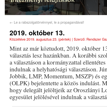
←
Le a rabszolgatörvénnyel, le a propagandával!
2019. október 13.
Közzétéve
2019. augusztus 23. (péntek)
|
Szerző:
Rendszer Ga
Mint az már köztudott, 2019. október 
választás lesz hazánkban. A korábbi szo
a választáson a kormányzattal ellentéte
indulnak a helyhatósági választáson. Jú
Jobbik, LMP, Momentum, MSZP) és egy 
(OLPK) bejelentette a közös indulást. 
hogy delegált jelöltjeik az Oroszlányi 
egyesület jelölésével indulnak a választ