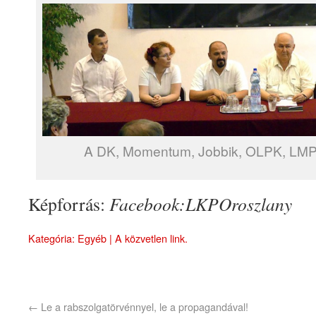
A DK, Momentum, Jobbik, OLPK, LMP
Képforrás:
Facebook:LKPOroszlany
Kategória:
Egyéb
| A
közvetlen link
.
←
Le a rabszolgatörvénnyel, le a propagandával!