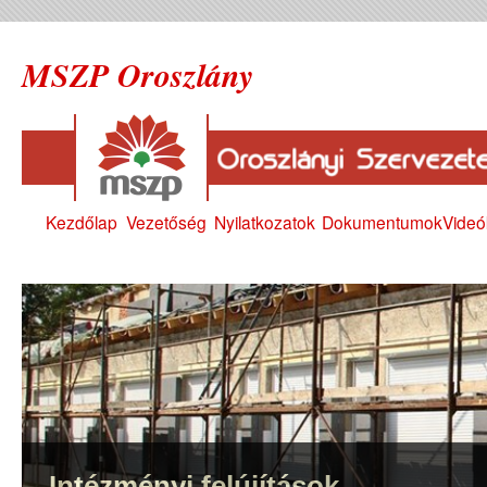
MSZP Oroszlány
Kezdőlap
Vezetőség
Nyilatkozatok
Dokumentumok
Videó
Intézményi felújítások