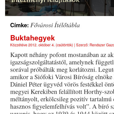
Fővárosi Ítélőtábla
Címke:
Buktahegyek
Közzétéve
2012. október 4. (csütörtök)
|
Szerző:
Rendszer Gaz
Kapott néhány pofont mostanában az akt
igazságszolgáltatástól, amelynek függet
sorával próbálták meg korlátozni. Legut
amikor a Siófoki Városi Bíróság elnöke
Dániel Péter ügyvéd vörös festékkel önt
megyei Kerekiben felállított Horthy-szobr
méltányolt, erkölcsileg pozitív tartalmú
hasznos figyelemfelhívás volt”. A bíró 
ugyanis, hogy az 1939 és 1944 között sz