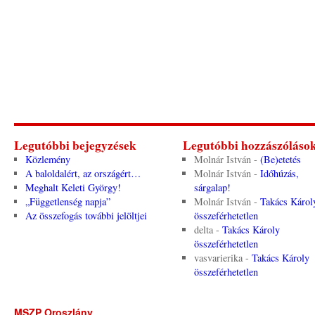
Legutóbbi bejegyzések
Legutóbbi hozzászóláso
Közlemény
Molnár István
-
(Be)etetés
A baloldalért, az országért…
Molnár István
-
Időhúzás,
Meghalt Keleti György!
sárgalap!
„Függetlenség napja”
Molnár István
-
Takács Károl
Az összefogás további jelöltjei
összeférhetetlen
delta
-
Takács Károly
összeférhetetlen
vasvarierika
-
Takács Károly
összeférhetetlen
MSZP Oroszlány