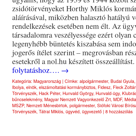
zsidótörvényeket Horthy Miklós kormán
aláírásával, miközben halasztó hatályú v
rendelkezések esetében nem élt. Az üg
társadalomra veszélyessége ezért olyan 
legenyhébb büntetés kiszabása sem indok
jogerős ítélet szerint – megrovásban rész
esetekről a nol.hu készített összeállítást
folytatáshoz….
→
Kategória:
Magyarország
|
Címke:
alpolgármester
,
Budai Gyula
Ibolya
,
elnök
,
elszámoltatási kormánybiztos
,
Fidesz
,
Fleck Zoltá
Törvényszék
,
Hack Péter
,
Hunvald György
,
Hunvald-ügy
,
Klubrá
bűncselekmény
,
Magyar Nemzeti Vagyonkezelő Zrt
,
MDF
,
Média
MSZP
,
Nemzeti Ménesbirtok
,
polgármester
,
Siófoki Városi Bíró
Törvényszék
,
Tátrai Miklós
,
ügyvéd
,
ügyvezető
|
8 hozzászólás