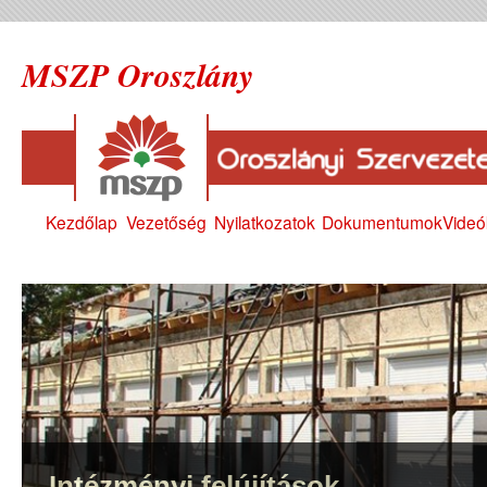
MSZP Oroszlány
Kezdőlap
Vezetőség
Nyilatkozatok
Dokumentumok
Videó
Intézményi felújítások