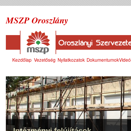
MSZP Oroszlány
Kezdőlap
Vezetőség
Nyilatkozatok
Dokumentumok
Videó
Intézményi felújítások