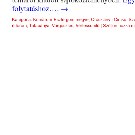
folytatáshoz….
→
Kategória:
Komárom-Esztergom megye
,
Oroszlány
|
Címke:
Sz
étterem
,
Tatabánya
,
Várgesztes
,
Vértessomló
|
Szóljon hozzá m