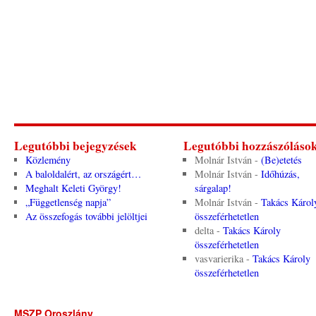
Legutóbbi bejegyzések
Legutóbbi hozzászóláso
Közlemény
Molnár István
-
(Be)etetés
A baloldalért, az országért…
Molnár István
-
Időhúzás,
Meghalt Keleti György!
sárgalap!
„Függetlenség napja”
Molnár István
-
Takács Károl
Az összefogás további jelöltjei
összeférhetetlen
delta
-
Takács Károly
összeférhetetlen
vasvarierika
-
Takács Károly
összeférhetetlen
MSZP Oroszlány