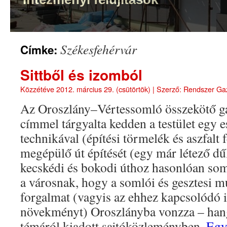
Székesfehérvár
Címke:
Sittből és izomból
Közzétéve
2012. március 29. (csütörtök)
|
Szerző:
Rendszer Ga
Az Oroszlány–Vértessomló összekötő gaz
címmel tárgyalta kedden a testület egy e
technikával (építési törmelék és aszfalt 
megépülő út építését (egy már létező d
kecskédi és bokodi úthoz hasonlóan som
a városnak, hogy a somlói és gesztesi m
forgalmat (vagyis az ehhez kapcsolódó 
növekményt) Oroszlányba vonzza – hang
témáról kiadott sajtóközleményben.
Egy 