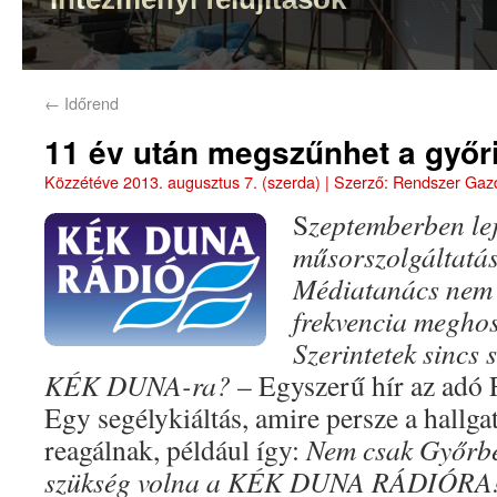
←
Időrend
11 év után megszűnhet a győ
Közzétéve
2013. augusztus 7. (szerda)
|
Szerző:
Rendszer Gaz
S
zeptemberben le
műsorszolgáltatás
Médiatanács nem í
frekvencia meghos
Szerintetek sincs
KÉK DUNA-ra?
– Egyszerű hír az adó 
Egy segélykiáltás, amire persze a hallg
reagálnak, például így:
Nem csak Győrbe
szükség volna a KÉK DUNA RÁDIÓRA!