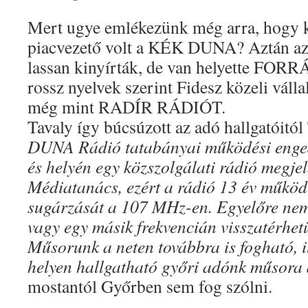
Mert ugye emlékezünk még arra, hogy k
piacvezető volt a KÉK DUNA? Aztán az 
lassan kinyírták, de van helyette FO
rossz nyelvek szerint Fidesz közeli váll
még mint RADÍR RÁDIÓT.
Tavaly így búcsúzott az adó hallgatóitó
DUNA Rádió tatabányai működési enged
és helyén egy közszolgálati rádió megjele
Médiatanács, ezért a rádió 13 év működé
sugárzását a 107 MHz-en. Egyelőre nem
vagy egy másik frekvencián visszatérhe
Műsorunk a neten továbbra is fogható, i
helyen hallgatható győri adónk műsora 
mostantól Győrben sem fog szólni.