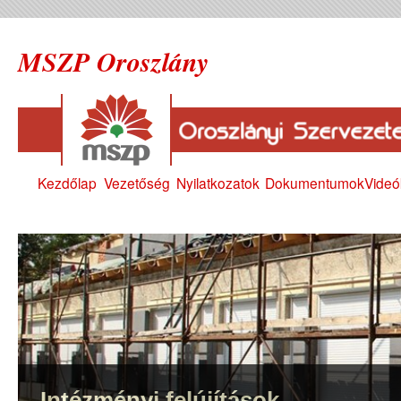
MSZP Oroszlány
Kezdőlap
Vezetőség
Nyilatkozatok
Dokumentumok
Videó
Intézményi felújítások