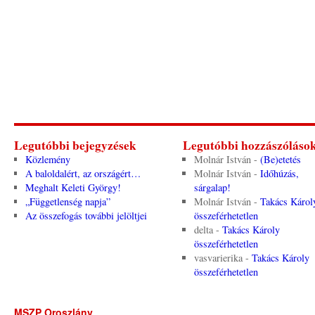
Legutóbbi bejegyzések
Legutóbbi hozzászóláso
Közlemény
Molnár István
-
(Be)etetés
A baloldalért, az országért…
Molnár István
-
Időhúzás,
Meghalt Keleti György!
sárgalap!
„Függetlenség napja”
Molnár István
-
Takács Károl
Az összefogás további jelöltjei
összeférhetetlen
delta
-
Takács Károly
összeférhetetlen
vasvarierika
-
Takács Károly
összeférhetetlen
MSZP Oroszlány