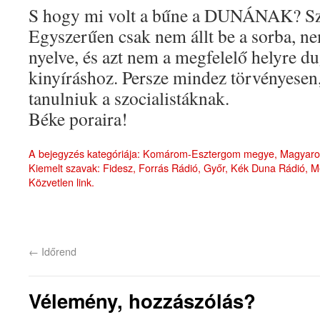
S hogy mi volt a bűne a DUNÁNAK? Sz
Egyszerűen csak nem állt be a sorba, ne
nyelve, és azt nem a megfelelő helyre du
kinyíráshoz. Persze mindez törvényesen
tanulniuk a szocialistáknak.
Béke poraira!
A bejegyzés kategóriája:
Komárom-Esztergom megye
,
Magyaro
Kiemelt szavak:
Fidesz
,
Forrás Rádió
,
Győr
,
Kék Duna Rádió
,
M
Közvetlen link
.
←
Időrend
Vélemény, hozzászólás?