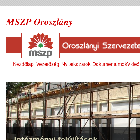
MSZP Oroszlány
Kezdőlap
Vezetőség
Nyilatkozatok
Dokumentumok
Videó
Intézményi felújítások