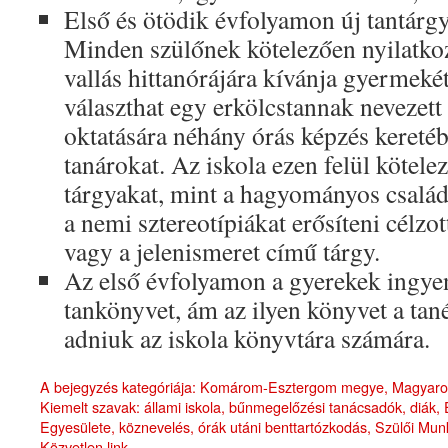
Első és ötödik évfolyamon új tantárgy
Minden szülőnek kötelezően nyilatkoz
vallás hittanórájára kívánja gyermekét 
választhat egy erkölcstannak nevezett
oktatására néhány órás képzés keretébe
tanárokat. Az iskola ezen felül kötele
tárgyakat, mint a hagyományos család
a nemi sztereotípiákat erősíteni célzot
vagy a jelenismeret című tárgy.
Az első évfolyamon a gyerekek ingye
tankönyvet, ám az ilyen könyvet a tan
adniuk az iskola könyvtára számára.
A bejegyzés kategóriája:
Komárom-Esztergom megye
,
Magyaro
Kiemelt szavak:
állami iskola
,
bűnmegelőzési tanácsadók
,
diák
,
Egyesülete
,
köznevelés
,
órák utáni benttartózkodás
,
Szülői Mun
Közvetlen link
.