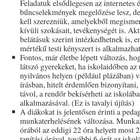
Feladatuk elsődlegesen az internetes 
bűncselekmények megelőzése lesz, de
kell szerezniük, amelyekből megismer
kívüli szokásait, tevékenységét is. Ak
belátásuk szerint intézkedhetnek is, 
mértékű testi kényszert is alkalmazha
Fontos, már életbe lépett változás, h
látszó gyerekeket, ha iskolaidőben az
nyilvános helyen (például plázában) 
írásban, hitelt érdemlően bizonyítani
távol, a rendőr bekísérheti az iskoláb
alkalmazásával. (Ez is tavalyi újítás)
A diákokat is jelentősen érinti a ped
munkaterhelésének változása. Munkai
órából az eddigi 22 óra helyett most 
tanítási órával, további 6 órát az isko