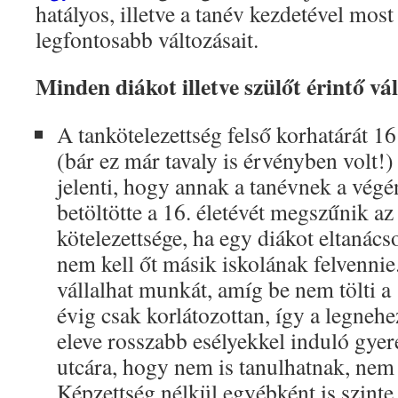
hatályos, illetve a tanév kezdetével most
legfontosabb változásait.
Minden diákot illetve szülőt érintő vá
A tankötelezettség felső korhatárát 16 
(bár ez már tavaly is érvényben volt!)
jelenti, hogy annak a tanévnek a végé
betöltötte a 16. életévét megszűnik az 
kötelezettsége, ha egy diákot eltanács
nem kell őt másik iskolának felvenn
vállalhat munkát, amíg be nem tölti a 1
évig csak korlátozottan, így a legneh
eleve rosszabb esélyekkel induló gye
utcára, hogy nem is tanulhatnak, nem
Képzettség nélkül egyébként is szinte 