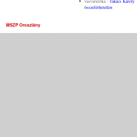
vasvarierika
-
Takács Károly
összeférhetetlen
MSZP Oroszlány