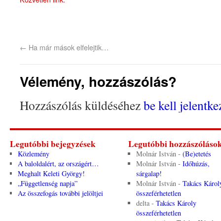
←
Ha már mások elfelejtik…
Vélemény, hozzászólás?
Hozzászólás küldéséhez
be kell jelentke
Legutóbbi bejegyzések
Legutóbbi hozzászóláso
Közlemény
Molnár István
-
(Be)etetés
A baloldalért, az országért…
Molnár István
-
Időhúzás,
Meghalt Keleti György!
sárgalap!
„Függetlenség napja”
Molnár István
-
Takács Károl
Az összefogás további jelöltjei
összeférhetetlen
delta
-
Takács Károly
összeférhetetlen