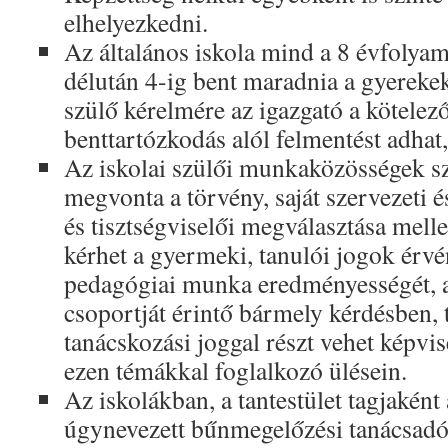
elhelyezkedni.
Az általános iskola mind a 8 évfolyam
délután 4-ig bent maradnia a gyereke
szülő kérelmére az igazgató a kötelező
benttartózkodás alól felmentést adhat,
Az iskolai szülői munkaközösségek sz
megvonta a törvény, saját szervezeti 
és tisztségviselői megválasztása mellet
kérhet a gyermeki, tanulói jogok érvé
pedagógiai munka eredményességét, 
csoportját érintő bármely kérdésben, 
tanácskozási joggal részt vehet képvis
ezen témákkal foglalkozó ülésein.
Az iskolákban, a tantestület tagjaként
úgynevezett bűnmegelőzési tanácsadó