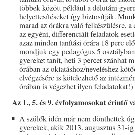
többek között például a délutáni gye
helyettesítéseket így biztosítják. Mun
marad az órákra való felkészülésre, a 
az egyéni, differenciált feladatok eset
azaz minden tanítási órára 18 perc elő
mondjuk egy pedagógus 5 osztályban
gyereket tanít, heti 3 percet szánhat 
órában az oktatáshoz/neveléshez kötő
elvégzésére is kötelezhető az intézmén
órában is végezhet ilyen feladatokat!)
Az 1., 5. és 9. évfolyamosokat érintő 
A szülők idén már nem dönthettek úg
gyerekek, akik 2013. augusztus 31-ig b