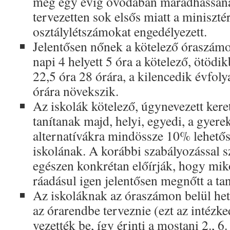
még egy évig óvodában maradhassana
tervezetten sok elsős miatt a minisz
osztálylétszámokat engedélyezett.
Jelentősen nőnek a kötelező óraszámo
napi 4 helyett 5 óra a kötelező, ötödik
22,5 óra 28 órára, a kilencedik évfol
órára növekszik.
Az iskolák kötelező, úgynevezett kere
tanítanak majd, helyi, egyedi, a gyer
alternatívákra mindössze 10% lehetős
iskolának. A korábbi szabályozással 
egészen konkrétan előírják, hogy mikor
ráadásul igen jelentősen megnőtt a t
Az iskoláknak az óraszámon belül heti 
az órarendbe terveznie (ezt az intézke
vezették be, így érinti a mostani 2., 6.