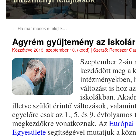
←
Ha már mások elfelejtik…
Agyrém gyűjtemény az iskolár
Közzétéve
2013. szeptember 10. (kedd)
|
Szerző:
Rendszer Ga
Szeptember 2-án n
kezdődött meg a k
intézményekben, 
változást is hoz az
iskolákban. Akad
illetve szülőt érintő változások, valami
egyelőre csak az 1., 5. és 9. évfolyamos
megkezdőkre vonatkoznak. Az
Európai
Egyesülete
segítségével mutatjuk a közn