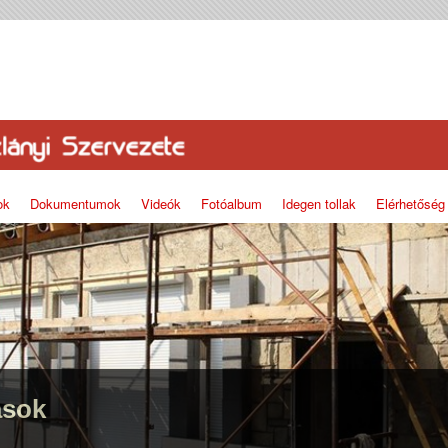
ok
Dokumentumok
Videók
Fotóalbum
Idegen tollak
Elérhetőség
ások