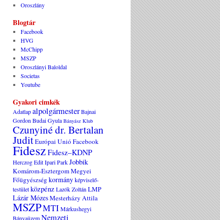
Oroszlány
Blogtár
Facebook
HVG
McChipp
MSZP
Oroszlányi Baloldal
Societas
Youtube
Gyakori cimkék
alpolgármester
Adatlap
Bajnai
Gordon
Budai Gyula
Bányász Klub
Czunyiné dr. Bertalan
Judit
Európai Unió
Facebook
Fidesz
Fidesz–KDNP
Jobbik
Herczog Edit
Ipari Park
Komárom-Esztergom Megyei
kormány
Főügyészség
képviselő-
közpénz
LMP
testület
Lazók Zoltán
Lázár Mózes
Mesterházy Attila
MSZP
MTI
Márkushegyi
Nemzeti
Bányaüzem