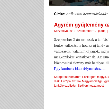
órák utáni benttartózkodás
Címke:
Agyrém gyűjtemény az
Közzétéve
2013. szeptember 10. (kedd)
|
Szeptember 2-án nemcsak a tanítás
fontos változást is hoz az új tanév 
változások, valamint olyanok, melye
megkezdőkre vonatkoznak. Az Európ
köznevelési törvény már hatályos, il
Egy kattintás ide a folytatáshoz….
Kategória:
Komárom-Esztergom megye
,
diák
,
Európai Szülők Magyarországi Egye
tankötelezettség
|
Szóljon hozzá most!