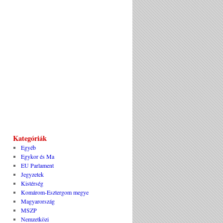
Kategóriák
Egyéb
Egykor és Ma
EU Parlament
Jegyzetek
Kistérség
Komárom-Esztergom megye
Magyarország
MSZP
Nemzetközi