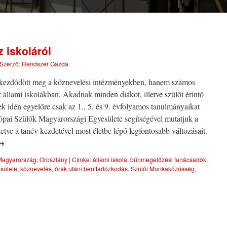
 iskoláról
Szerző:
Rendszer Gazda
 kezdődött meg a köznevelési intézményekben, hanem számos
az állami iskolákban. Akadnak minden diákot, illetve szülőt érintő
k idén egyelőre csak az 1., 5. és 9. évfolyamos tanulmányaikat
ai Szülők Magyarországi Egyesülete segítségével mutatjuk a
letve a tanév kezdetével most életbe lépő legfontosabb változásait.
→
Magyarország
,
Oroszlány
|
Címke:
állami iskola
,
bűnmegelőzési tanácsadók
,
sülete
,
köznevelés
,
órák utáni benttartózkodás
,
Szülői Munkaközösség
,