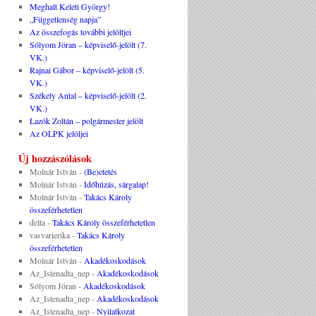
Meghalt Keleti György!
„Függetlenség napja”
Az összefogás további jelöltjei
Sólyom Jöran – képviselő-jelölt (7.
VK.)
Rajnai Gábor – képviselő-jelölt (5.
VK.)
Székely Antal – képviselő-jelölt (2.
VK.)
Lazók Zoltán – polgármester jelölt
Az OLPK jelöljei
Új hozzászólások
Molnár István
-
(Be)etetés
Molnár István
-
Időhúzás, sárgalap!
Molnár István
-
Takács Károly
összeférhetetlen
delta
-
Takács Károly összeférhetetlen
vasvarierika
-
Takács Károly
összeférhetetlen
Molnár István
-
Akadékoskodások
Az_Istenadta_nep
-
Akadékoskodások
Sólyom Jöran
-
Akadékoskodások
Az_Istenadta_nep
-
Akadékoskodások
Az_Istenadta_nep
-
Nyilatkozat