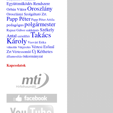
Együttműködés Rendszere
Oroszlány
Orbán Viktor
Oroszlányi Szolgáltató Zrt.
Papp Péter
Papp Péter Attila
polgármester
pedagógus
Székely
Rajnai Gábor
szakképzés
Takács
Antal
szénfillér
Károly
Vasvári Erika
Vértesi Erőmű
választás
Várgesztes
Új Kéthetes
Zrt
Vértessomló
önkormányzat
államosítás
Kapcsolatok