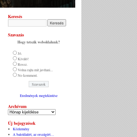
Keresés
Szavazás
Hogy tetszik weboldalunk?
Jó.
Kiváló!
Rossz.
Volna rajta mit javítani...
No komment.
Eredmények megtekintése
Archívum
Új bejegyzések
Közlemény
A baloldalért, az országért…