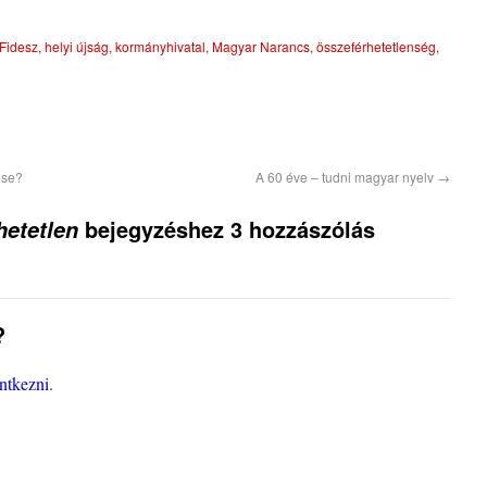
Fidesz
,
helyi újság
,
kormányhivatal
,
Magyar Narancs
,
összeférhetetlenség
,
gse?
A 60 éve – tudni magyar nyelv
→
bejegyzéshez 3 hozzászólás
hetetlen
?
entkezni
.