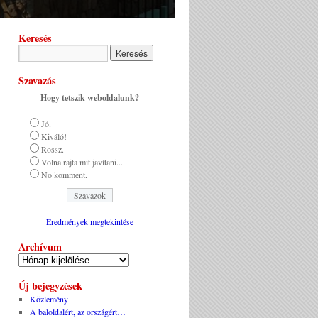
Keresés
Szavazás
Hogy tetszik weboldalunk?
Jó.
Kiváló!
Rossz.
Volna rajta mit javítani...
No komment.
Eredmények megtekintése
Archívum
Új bejegyzések
Közlemény
A baloldalért, az országért…