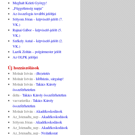
Meghalt Keleti György!
„Függetlenség napja”
Az összefogás további jelöltjei
Sólyom Jöran – képviselő-jelölt (7.
VK.)
Rajnai Gábor – képviselő-jelölt (5.
VK.)
Székely Antal – képviselő-jelölt (2.
VK.)
Lazók Zoltán – polgármester jelölt
Az OLPK jelöljei
Új hozzászólások
Molnár István
-
(Be)etetés
Molnár István
-
Időhúzás, sárgalap!
Molnár István
-
Takács Károly
összeférhetetlen
delta
-
Takács Károly összeférhetetlen
vasvarierika
-
Takács Károly
összeférhetetlen
Molnár István
-
Akadékoskodások
Az_Istenadta_nep
-
Akadékoskodások
Sólyom Jöran
-
Akadékoskodások
Az_Istenadta_nep
-
Akadékoskodások
Az_Istenadta_nep
-
Nyilatkozat