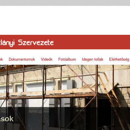
ok
Dokumentumok
Videók
Fotóalbum
Idegen tollak
Elérhetőség
ások