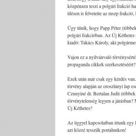
közpénzen teszi a polgári frakció ha
ülésen is felvetette az mszp frakció
Úgy tűnik, hogy Papp Péter (többek 
polgári frakcióban. Az Új Kéthetes
kiadó: Takács Károly, aki polgármes
Vajon ez a nyilvánvaló törvénysérté
propaganda cikkek szerkesztéséért?
Ezek után már csak egy kérdés van
törvény alapján az oroszlányi lap es
Czunyiné dr. Bertalan Judit (többek
törvénytelenség legyen a járásban?
Új Kéthetes?
Az üggyel kapcsolatban írtunk egy l
azt közzé tesszük portálunkon!