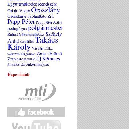
Együttműködés Rendszere
Oroszlány
Orbán Viktor
Oroszlányi Szolgáltató Zrt.
Papp Péter
Papp Péter Attila
polgármester
pedagógus
Székely
Rajnai Gábor
szakképzés
Takács
Antal
szénfillér
Károly
Vasvári Erika
Vértesi Erőmű
választás
Várgesztes
Új Kéthetes
Zrt
Vértessomló
önkormányzat
államosítás
Kapcsolatok