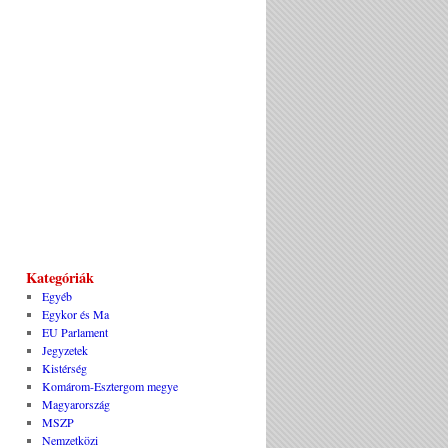
Kategóriák
Egyéb
Egykor és Ma
EU Parlament
Jegyzetek
Kistérség
Komárom-Esztergom megye
Magyarország
MSZP
Nemzetközi