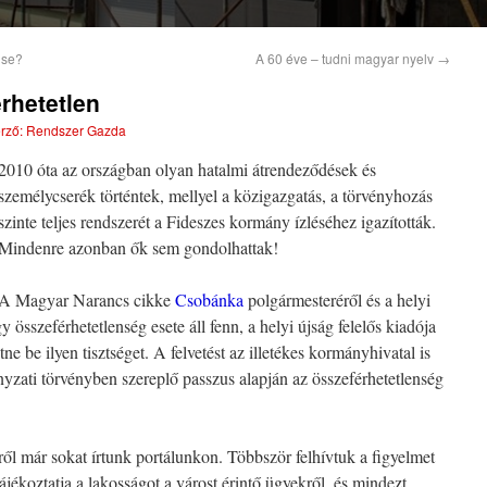
gse?
A 60 éve – tudni magyar nyelv
→
rhetetlen
rző:
Rendszer Gazda
2010 óta az országban olyan hatalmi átrendeződések és
személycserék történtek, mellyel a közigazgatás, a törvényhozás
szinte teljes rendszerét a Fideszes kormány ízléséhez igazították.
Mindenre azonban ők sem gondolhattak!
A Magyar Narancs cikke
Csobánka
polgármesteréről és a helyi
y összeférhetetlenség esete áll fenn, a helyi újság felelős kiadója
e be ilyen tisztséget. A felvetést az illetékes kormányhivatal is
yzati törvényben szereplő passzus alapján az összeférhetetlenség
ől már sokat írtunk portálunkon. Többször felhívtuk a figyelmet
jékoztatja a lakosságot a várost érintő ügyekről, és mindezt