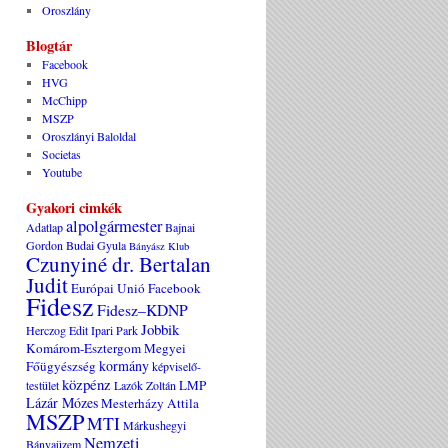
Oroszlány
Blogtár
Facebook
HVG
McChipp
MSZP
Oroszlányi Baloldal
Societas
Youtube
Gyakori cimkék
alpolgármester
Adatlap
Bajnai
Gordon
Budai Gyula
Bányász Klub
Czunyiné dr. Bertalan
Judit
Európai Unió
Facebook
Fidesz
Fidesz–KDNP
Jobbik
Herczog Edit
Ipari Park
Komárom-Esztergom Megyei
kormány
Főügyészség
képviselő-
közpénz
LMP
testület
Lazók Zoltán
Lázár Mózes
Mesterházy Attila
MSZP
MTI
Márkushegyi
Nemzeti
Bányaüzem