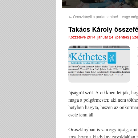
←
Oroszlányit a parlamentbe! – vagy mé
Takács Károly összefé
Közzétéve
2014. január 24. (péntek)
|
Sze
újságról szól. A cikkben leírják, hog
maga a polgármester, aki nem tölthetn
helyben hagyta, hiszen az önkormán
esete fenn áll.
Oroszlányban is van egy újság, amir
arra, hogy a kiadvány egyoldalúan tá