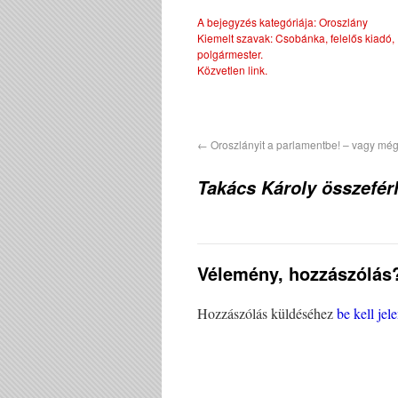
A bejegyzés kategóriája:
Oroszlány
Kiemelt szavak:
Csobánka
,
felelős kiadó
,
polgármester
.
Közvetlen link
.
←
Oroszlányit a parlamentbe! – vagy mé
Takács Károly összefér
Vélemény, hozzászólás
Hozzászólás küldéséhez
be kell jel