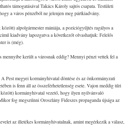
thatós támogatásával Takács Károly sajtós csapata. Testületi
, hogy a város pénzéből ne jelenjen meg pártkiadvány.
között) alpolgármester mániája, a pozíciógyűjtés ragályos a
 című kiadvány lapozgatva a következőt olvashatjuk: Felelős
ter is (még).
s mennyibe került a városnak eddig? Mennyi pénzt vettek fel a
. A Pest megyei kormányhivatal döntése és az önkormányzati
etében is fenn áll az összeférhetetlenség esete. Vajon meddig tűri
 között) kormányhivatal vezető, hogy ilyen nyilvánvaló
 Mikor fog megszűnni Oroszlány Fideszes propaganda újsága az
evelet az illetékes kormányhivatalnak, amint megérkezik a válasz,