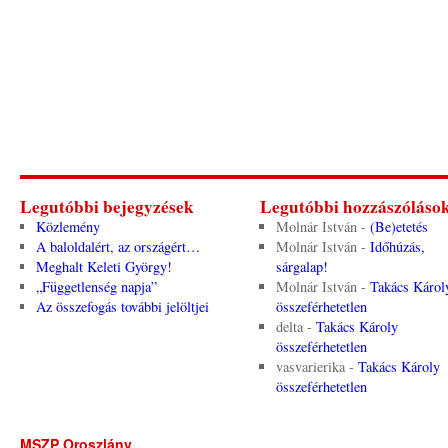
Legutóbbi bejegyzések
Legutóbbi hozzászóláso
Közlemény
Molnár István
-
(Be)etetés
A baloldalért, az országért…
Molnár István
-
Időhúzás,
Meghalt Keleti György!
sárgalap!
„Függetlenség napja”
Molnár István
-
Takács Károl
Az összefogás további jelöltjei
összeférhetetlen
delta
-
Takács Károly
összeférhetetlen
vasvarierika
-
Takács Károly
összeférhetetlen
MSZP Oroszlány