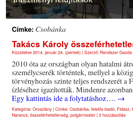
Csobánka
Címke:
Takács Károly összeférhetetle
Közzétéve
2014. január 24. (péntek)
|
Szerző:
Rendszer Gazda
2010 óta az országban olyan hatalmi át
személycserék történtek, mellyel a közig
törvényhozás szinte teljes rendszerét a
ízléséhez igazították. Mindenre azonba
Egy kattintás ide a folytatáshoz….
→
Kategória:
Oroszlány
|
Címke:
Csobánka
,
felelős kiadó
,
Fidesz
,
Narancs
,
összeférhetetlenség
,
polgármester
|
3 hozzászólás