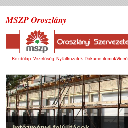
MSZP Oroszlány
Kezdőlap
Vezetőség
Nyilatkozatok
Dokumentumok
Videó
Intézményi felújítások