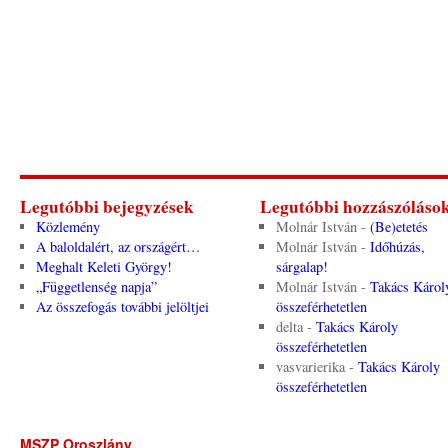
Legutóbbi bejegyzések
Legutóbbi hozzászóláso
Közlemény
Molnár István
-
(Be)etetés
A baloldalért, az országért…
Molnár István
-
Időhúzás,
Meghalt Keleti György!
sárgalap!
„Függetlenség napja”
Molnár István
-
Takács Károl
Az összefogás további jelöltjei
összeférhetetlen
delta
-
Takács Károly
összeférhetetlen
vasvarierika
-
Takács Károly
összeférhetetlen
MSZP Oroszlány