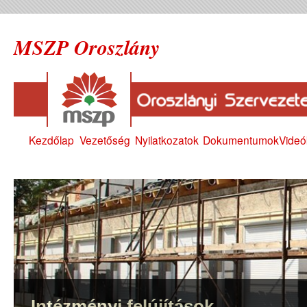
MSZP Oroszlány
Kezdőlap
Vezetőség
Nyilatkozatok
Dokumentumok
Videó
Intézményi felújítások