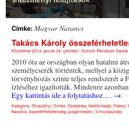
Magyar Narancs
Címke:
Takács Károly összeférhetetle
Közzétéve
2014. január 24. (péntek)
|
Szerző:
Rendszer Gazda
2010 óta az országban olyan hatalmi át
személycserék történtek, mellyel a közig
törvényhozás szinte teljes rendszerét a
ízléséhez igazították. Mindenre azonba
Egy kattintás ide a folytatáshoz….
→
Kategória:
Oroszlány
|
Címke:
Csobánka
,
felelős kiadó
,
Fidesz
,
Narancs
,
összeférhetetlenség
,
polgármester
|
3 hozzászólás