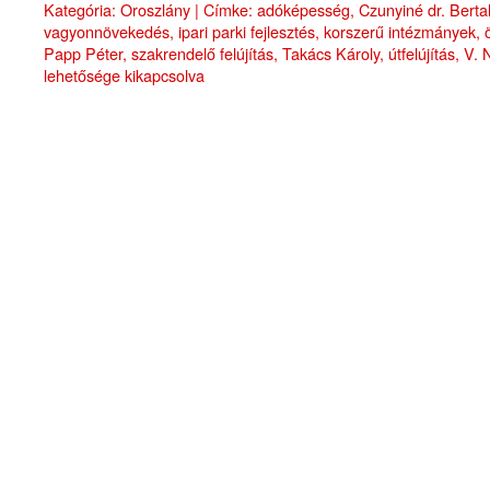
Kategória:
Oroszlány
|
Címke:
adóképesség
,
Czunyiné dr. Berta
vagyonnövekedés
,
ipari parki fejlesztés
,
korszerű intézmányek
,
Papp Péter
,
szakrendelő felújítás
,
Takács Károly
,
útfelújítás
,
V. 
lehetősége kikapcsolva