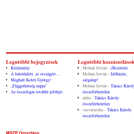
Legutóbbi bejegyzések
Legutóbbi hozzászóláso
Közlemény
Molnár István
-
(Be)etetés
A baloldalért, az országért…
Molnár István
-
Időhúzás,
Meghalt Keleti György!
sárgalap!
„Függetlenség napja”
Molnár István
-
Takács Károl
Az összefogás további jelöltjei
összeférhetetlen
delta
-
Takács Károly
összeférhetetlen
vasvarierika
-
Takács Károly
összeférhetetlen
MSZP Oroszlány