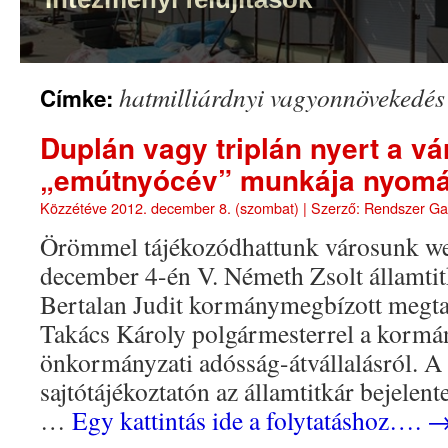
hatmilliárdnyi vagyonnövekedés
Címke:
Duplán vagy triplán nyert a vá
„emútnyócév” munkája nyom
Közzétéve
2012. december 8. (szombat)
|
Szerző:
Rendszer G
Örömmel tájékozódhattunk városunk we
december 4-én V. Németh Zsolt államtit
Bertalan Judit kormánymegbízott megtart
Takács Károly polgármesterrel a kormán
önkormányzati adósság-átvállalásról. A 
sajtótájékoztatón az államtitkár bejelente
…
Egy kattintás ide a folytatáshoz….