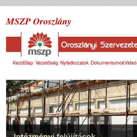
MSZP Oroszlány
Kezdőlap
Vezetőség
Nyilatkozatok
Dokumentumok
Videó
Intézményi felújítások