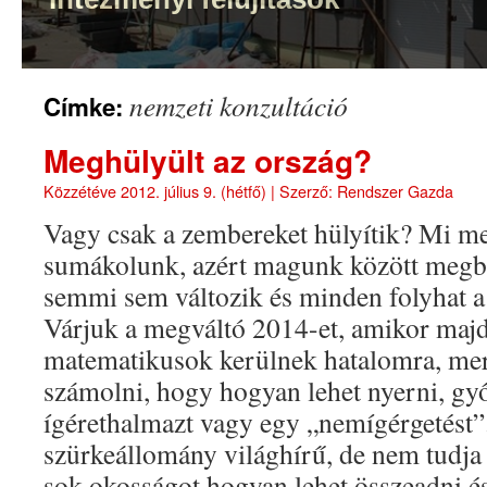
nemzeti konzultáció
Címke:
Meghülyült az ország?
Közzétéve
2012. július 9. (hétfő)
|
Szerző:
Rendszer Gazda
Vagy csak a zembereket hülyítik? Mi m
sumákolunk, azért magunk között megbe
semmi sem változik és minden folyhat 
Várjuk a megváltó 2014-et, amikor majd
matematikusok kerülnek hatalomra, mer
számolni, hogy hogyan lehet nyerni, gy
ígérethalmazt vagy egy „nemígérgetést
szürkeállomány világhírű, de nem tudja k
sok okosságot hogyan lehet összeadni és