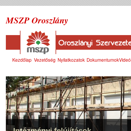
MSZP Oroszlány
Kezdőlap
Vezetőség
Nyilatkozatok
Dokumentumok
Videó
Intézményi felújítások