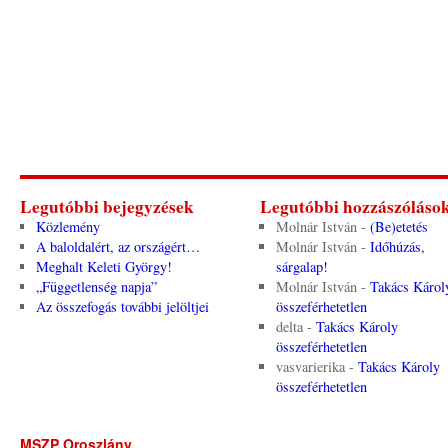
Legutóbbi bejegyzések
Legutóbbi hozzászóláso
Közlemény
Molnár István
-
(Be)etetés
A baloldalért, az országért…
Molnár István
-
Időhúzás,
Meghalt Keleti György!
sárgalap!
„Függetlenség napja”
Molnár István
-
Takács Károl
Az összefogás további jelöltjei
összeférhetetlen
delta
-
Takács Károly
összeférhetetlen
vasvarierika
-
Takács Károly
összeférhetetlen
MSZP Oroszlány