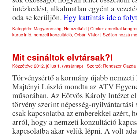
intézkedést, alkalmatlan egyént a vezeté
oda se kerüljön.
Egy kattintás ide a fo
Kategória:
Magyarország
,
Nemzetközi
|
Címke:
amerikai kongre
kuruc infó
,
nemzeti konzultáció
,
Orbán Viktor
|
Szóljon hozzá mo
Mit csináltok elvtársak?!
Közzétéve
2012. július 1. (vasárnap)
|
Szerző:
Rendszer Gazda
Törvénysértő a kormány újabb nemzeti k
Majtényi László mondta az ATV Egyen
műsorában. Az Eötvös Károly Intézet e
törvény szerint népesség-nyilvántartási 
csak kapcsolatba az emberekkel azért, h
arról, hogy a nemzeti konzultáció kapcs
kapcsolatba akar velük lépni. A volt ada