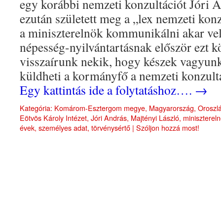
egy korábbi nemzeti konzultációt Jóri 
ezután született meg a „lex nemzeti kon
a miniszterelnök kommunikálni akar vel
népesség-nyilvántartásnak először ezt k
visszaírunk nekik, hogy készek vagyunk 
küldheti a kormányfő a nemzeti konzult
Egy kattintás ide a folytatáshoz….
→
Kategória:
Komárom-Esztergom megye
,
Magyarország
,
Oroszl
Eötvös Károly Intézet
,
Jóri András
,
Majtényi László
,
miniszterel
évek
,
személyes adat
,
törvénysértő
|
Szóljon hozzá most!