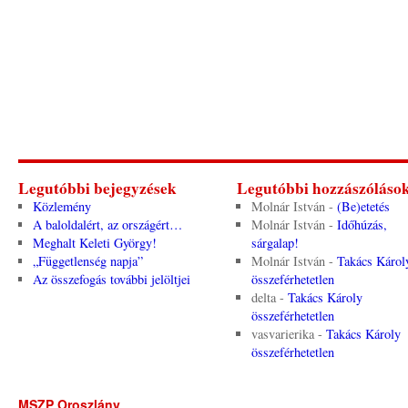
Legutóbbi bejegyzések
Legutóbbi hozzászóláso
Közlemény
Molnár István
-
(Be)etetés
A baloldalért, az országért…
Molnár István
-
Időhúzás,
Meghalt Keleti György!
sárgalap!
„Függetlenség napja”
Molnár István
-
Takács Károl
Az összefogás további jelöltjei
összeférhetetlen
delta
-
Takács Károly
összeférhetetlen
vasvarierika
-
Takács Károly
összeférhetetlen
MSZP Oroszlány