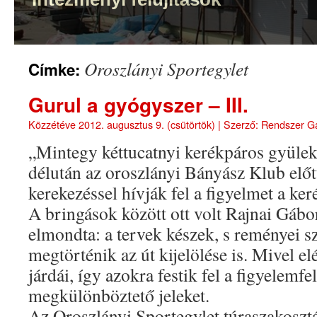
Oroszlányi Sportegylet
Címke:
Gurul a gyógyszer – III.
Közzétéve
2012. augusztus 9. (csütörtök)
|
Szerző:
Rendszer G
„Mintegy kéttucatnyi kerékpáros gyüle
délután az oroszlányi Bányász Klub előt
kerekezéssel hívják fel a figyelmet a ke
A bringások között ott volt Rajnai Gábor
elmondta: a tervek készek, s reményei 
megtörténik az út kijelölése is. Mivel el
járdái, így azokra festik fel a figyelemfel
megkülönböztető jeleket.
Az Oroszlányi Sportegylet túraszakosztál