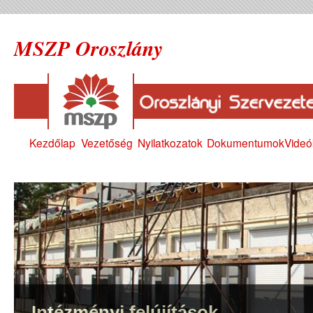
MSZP Oroszlány
Kezdőlap
Vezetőség
Nyilatkozatok
Dokumentumok
Videó
Intézményi felújítások