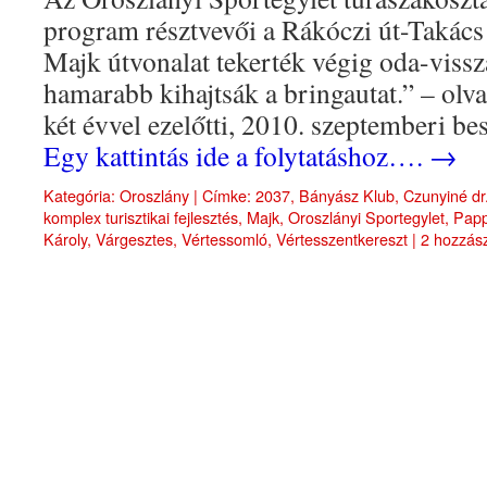
program résztvevői a Rákóczi út-Takács
Majk útvonalat tekerték végig oda-viss
hamarabb kihajtsák a bringautat.” – olva
két évvel ezelőtti, 2010. szeptemberi b
Egy kattintás ide a folytatáshoz….
→
Kategória:
Oroszlány
|
Címke:
2037
,
Bányász Klub
,
Czunyiné dr.
komplex turisztikai fejlesztés
,
Majk
,
Oroszlányi Sportegylet
,
Papp
Károly
,
Várgesztes
,
Vértessomló
,
Vértesszentkereszt
|
2 hozzás