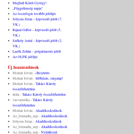
Meghalt Keleti György!
„Függetlenség napja”
Az összefogás további jelöltjei
Sólyom Jöran – képviselő-jelölt (7.
VK.)
Rajnai Gábor – képviselő-jelölt (5.
VK.)
Székely Antal – képviselő-jelölt (2.
VK.)
Lazók Zoltán – polgármester jelölt
Az OLPK jelöljei
Új hozzászólások
Molnár István
-
(Be)etetés
Molnár István
-
Időhúzás, sárgalap!
Molnár István
-
Takács Károly
összeférhetetlen
delta
-
Takács Károly összeférhetetlen
vasvarierika
-
Takács Károly
összeférhetetlen
Molnár István
-
Akadékoskodások
Az_Istenadta_nep
-
Akadékoskodások
Sólyom Jöran
-
Akadékoskodások
Az_Istenadta_nep
-
Akadékoskodások
Az_Istenadta_nep
-
Nyilatkozat