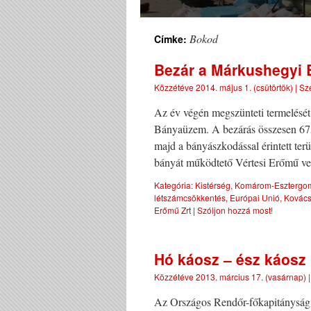
Bokod
Címke:
Bezár a Márkushegyi
Közzétéve
2014. május 1. (csütörtök)
|
Sz
Az év végén megszünteti termelésé
Bányaüzem. A bezárás összesen 675 
majd a bányászkodással érintett ter
bányát működtető Vértesi Erőmű ve
Kategória:
Kistérség
,
Komárom-Esztergo
létszámcsökkentés
,
Európai Unió
,
Kovács
Erőmű Zrt
|
Szóljon hozzá most!
Hó káosz – ész káosz
Közzétéve
2013. március 17. (vasárnap)
Az Országos Rendőr-főkapitányság ös