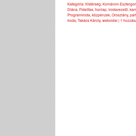
Kategória:
Kistérség
,
Komárom-Esztergo
Diána
,
Fidelitas
,
honlap
,
irodavezető
,
karr
Programiroda
,
közpénzek
,
Oroszlány
,
pár
Iroda
,
Takács Károly
,
weboldal
|
1 hozzás