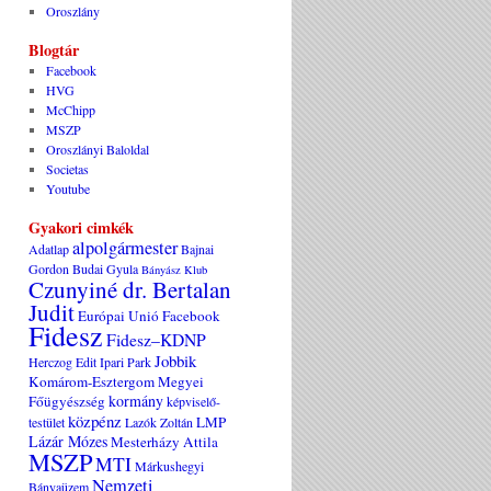
Oroszlány
Blogtár
Facebook
HVG
McChipp
MSZP
Oroszlányi Baloldal
Societas
Youtube
Gyakori cimkék
alpolgármester
Adatlap
Bajnai
Gordon
Budai Gyula
Bányász Klub
Czunyiné dr. Bertalan
Judit
Európai Unió
Facebook
Fidesz
Fidesz–KDNP
Jobbik
Herczog Edit
Ipari Park
Komárom-Esztergom Megyei
kormány
Főügyészség
képviselő-
közpénz
LMP
testület
Lazók Zoltán
Lázár Mózes
Mesterházy Attila
MSZP
MTI
Márkushegyi
Nemzeti
Bányaüzem