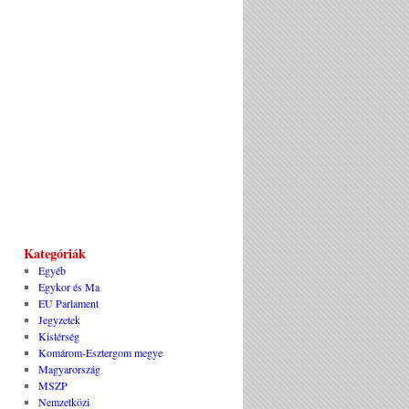
Kategóriák
Egyéb
Egykor és Ma
EU Parlament
Jegyzetek
Kistérség
Komárom-Esztergom megye
Magyarország
MSZP
Nemzetközi