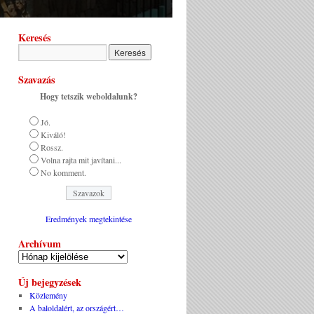
Keresés
Szavazás
Hogy tetszik weboldalunk?
Jó.
Kiváló!
Rossz.
Volna rajta mit javítani...
No komment.
Eredmények megtekintése
Archívum
Új bejegyzések
Közlemény
A baloldalért, az országért…