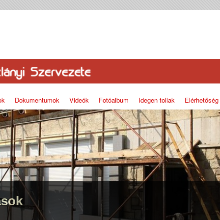
ok
Dokumentumok
Videók
Fotóalbum
Idegen tollak
Elérhetőség
ások