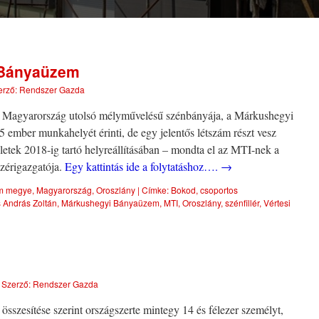
 Bányaüzem
erző:
Rendszer Gazda
t Magyarország utolsó mélyművelésű szénbányája, a Márkushegyi
ember munkahelyét érinti, de egy jelentős létszám részt vesz
ületek 2018-ig tartó helyreállításában – mondta el az MTI-nek a
zérigazgatója.
Egy kattintás ide a folytatáshoz….
→
m megye
,
Magyarország
,
Oroszlány
|
Címke:
Bokod
,
csoportos
 András Zoltán
,
Márkushegyi Bányaüzem
,
MTI
,
Oroszlány
,
szénfillér
,
Vértesi
|
Szerző:
Rendszer Gazda
szesítése szerint országszerte mintegy 14 és félezer személyt,