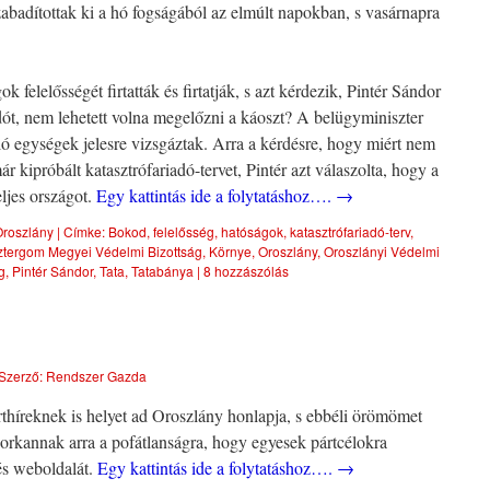
abadítottak ki a hó fogságából az elmúlt napokban, s vasárnapra
felelősségét firtatták és firtatják, s azt kérdezik, Pintér Sándor
adót, nem lehetett volna megelőzni a káoszt? A belügyminiszter
ó egységek jelesre vizsgáztak. Arra a kérdésre, hogy miért nem
 kipróbált katasztrófariadó-tervet, Pintér azt válaszolta, hogy a
eljes országot.
Egy kattintás ide a folytatáshoz….
→
Oroszlány
|
Címke:
Bokod
,
felelősség
,
hatóságok
,
katasztrófariadó-terv
,
ergom Megyei Védelmi Bizottság
,
Környe
,
Oroszlány
,
Oroszlányi Védelmi
g
,
Pintér Sándor
,
Tata
,
Tatabánya
|
8 hozzászólás
Szerző:
Rendszer Gazda
thíreknek is helyet ad Oroszlány honlapja, s ebbéli örömömet
horkannak arra a pofátlanságra, hogy egyesek pártcélokra
és weboldalát.
Egy kattintás ide a folytatáshoz….
→