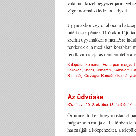
valamint közel négyezer járművet sz
végre normalizálódott a helyzet.
Ugyanakkor egyre többen a hatóságok 
miért csak péntek 11 órakor fújt ri
szerint ugyanakkor a mentésre indul
rendelték el a médiában korábban már
rendkívüli időjárás nem érintette a t
Kategória:
Komárom-Esztergom megye
,
Kecskéd
,
Kisbér
,
Komárom
,
Komárom-Eszt
Bizottság
,
Országos Rendőr-főkapitánysá
Az üdvöske
Közzétéve
2012. október 18. (csütörtök)
|
Örömmel tölt el, hogy mostantól pár
még az sem rontja el, ha többen fel
használják a közpénzeket, a települ