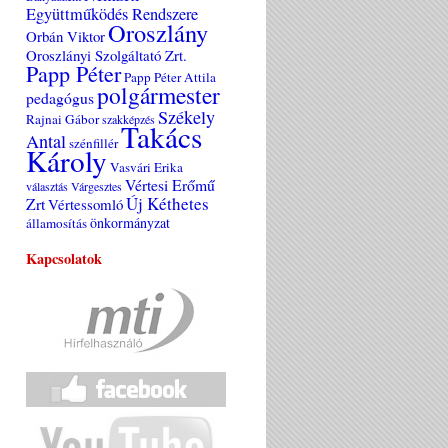
Együttműködés Rendszere
Oroszlány
Orbán Viktor
Oroszlányi Szolgáltató Zrt.
Papp Péter
Papp Péter Attila
polgármester
pedagógus
Székely
Rajnai Gábor
szakképzés
Takács
Antal
szénfillér
Károly
Vasvári Erika
Vértesi Erőmű
választás
Várgesztes
Új Kéthetes
Zrt
Vértessomló
önkormányzat
államosítás
Kapcsolatok