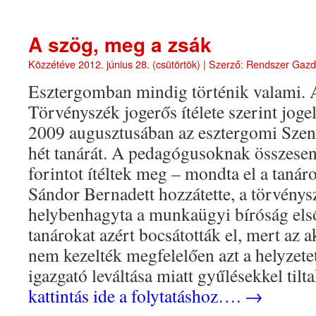
A szög, meg a zsák
Közzétéve
2012. június 28. (csütörtök)
|
Szerző:
Rendszer Gaz
Esztergomban mindig történik valami. 
Törvényszék jogerős ítélete szerint joge
2009 augusztusában az esztergomi Sze
hét tanárát. A pedagógusoknak összesen
forintot ítéltek meg – mondta el a tanár
Sándor Bernadett hozzátette, a törvény
helybenhagyta a munkaügyi bíróság első
tanárokat azért bocsátották el, mert az a
nem kezelték megfelelően azt a helyzete
igazgató leváltása miatt gyűlésekkel tilt
kattintás ide a folytatáshoz….
→