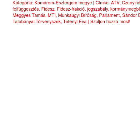
Kategória:
Komárom-Esztergom megye
|
Címke:
ATV
,
Czunyiné 
felfüggesztés
,
Fidesz
,
Fidesz-frakció
,
jogszabály
,
kormánymegbí
Meggyes Tamás
,
MTI
,
Munkaügyi Bíróság
,
Parlament
,
Sándor B
Tatabányai Törvényszék
,
Tétényi Éva
|
Szóljon hozzá most!