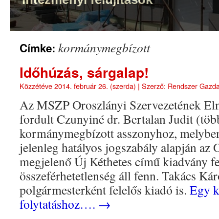
kormánymegbízott
Címke:
Időhúzás, sárgalap!
Közzétéve
2014. február 26. (szerda)
|
Szerző:
Rendszer Gazd
Az MSZP Oroszlányi Szervezetének Eln
fordult Czunyiné dr. Bertalan Judit (töb
kormánymegbízott asszonyhoz, melyben 
jelenleg hatályos jogszabály alapján az
megjelenő Új Kéthetes című kiadvány fe
összeférhetetlenség áll fenn. Takács Ká
polgármesterként felelős kiadó is.
Egy ka
folytatáshoz….
→