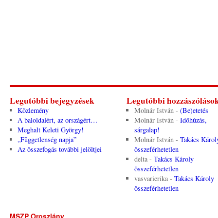
Legutóbbi bejegyzések
Legutóbbi hozzászóláso
Közlemény
Molnár István
-
(Be)etetés
A baloldalért, az országért…
Molnár István
-
Időhúzás,
Meghalt Keleti György!
sárgalap!
„Függetlenség napja”
Molnár István
-
Takács Károl
Az összefogás további jelöltjei
összeférhetetlen
delta
-
Takács Károly
összeférhetetlen
vasvarierika
-
Takács Károly
összeférhetetlen
MSZP Oroszlány