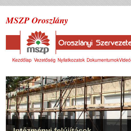
MSZP Oroszlány
Kezdőlap
Vezetőség
Nyilatkozatok
Dokumentumok
Videó
Intézményi felújítások