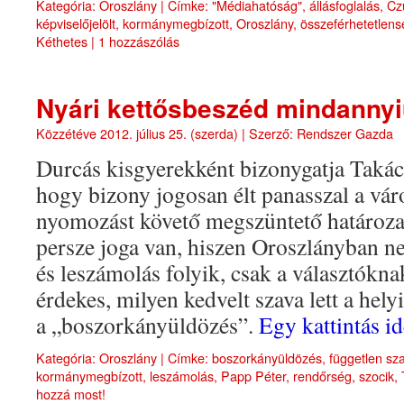
Kategória:
Oroszlány
|
Címke:
"Médiahatóság"
,
állásfoglalás
,
Czu
képviselőjelölt
,
kormánymegbízott
,
Oroszlány
,
összeférhetetlens
Kéthetes
|
1 hozzászólás
Nyári kettősbeszéd mindannyi
Közzétéve
2012. július 25. (szerda)
|
Szerző:
Rendszer Gazda
Durcás kisgyerekként bizonygatja Takác
hogy bizony jogosan élt panasszal a vár
nyomozást követő megszüntető határoza
persze joga van, hiszen Oroszlányban 
és leszámolás folyik, csak a választóknak
érdekes, milyen kedvelt szava lett a hely
a „boszorkányüldözés”.
Egy kattintás i
Kategória:
Oroszlány
|
Címke:
boszorkányüldözés
,
független sz
kormánymegbízott
,
leszámolás
,
Papp Péter
,
rendőrség
,
szocik
,
hozzá most!