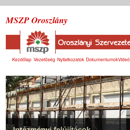
MSZP Oroszlány
Kezdőlap
Vezetőség
Nyilatkozatok
Dokumentumok
Videó
Intézményi felújítások