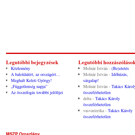
Legutóbbi bejegyzések
Legutóbbi hozzászóláso
Közlemény
Molnár István
-
(Be)etetés
A baloldalért, az országért…
Molnár István
-
Időhúzás,
Meghalt Keleti György!
sárgalap!
„Függetlenség napja”
Molnár István
-
Takács Károl
Az összefogás további jelöltjei
összeférhetetlen
delta
-
Takács Károly
összeférhetetlen
vasvarierika
-
Takács Károly
összeférhetetlen
MSZP Oroszlány