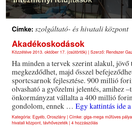
szolgáltató- és hivatali központ
Címke:
Akadékoskodások
Közzétéve
2013. október 17. (csütörtök)
|
Szerző:
Rendszer Ga
Ha minden a tervek szerint alakul, jövő 
megkezdődhet, majd ősszel befejeződhet
sportcsarnok fejlesztése. 900 millió fori
olvasható a győzelmi jelentés, amihez 
önkormányzat vállalta a 400 millió forin
gondolom, ennek …
Egy kattintás ide 
Kategória:
Egyéb
,
Oroszlány
|
Címke:
giga-mega műfüves pálya
hivatali központ
,
távhővezeték
|
4 hozzászólás