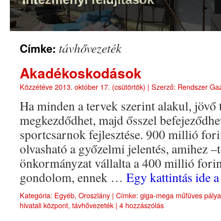
távhővezeték
Címke:
Akadékoskodások
Közzétéve
2013. október 17. (csütörtök)
|
Szerző:
Rendszer Ga
Ha minden a tervek szerint alakul, jövő 
megkezdődhet, majd ősszel befejeződhet
sportcsarnok fejlesztése. 900 millió fori
olvasható a győzelmi jelentés, amihez 
önkormányzat vállalta a 400 millió forin
gondolom, ennek …
Egy kattintás ide 
Kategória:
Egyéb
,
Oroszlány
|
Címke:
giga-mega műfüves pálya
hivatali központ
,
távhővezeték
|
4 hozzászólás