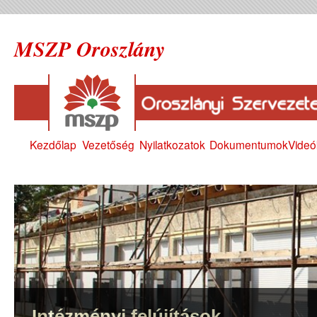
MSZP Oroszlány
Kezdőlap
Vezetőség
Nyilatkozatok
Dokumentumok
Videó
Intézményi felújítások