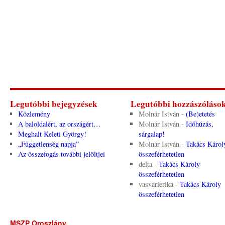
Legutóbbi bejegyzések
Legutóbbi hozzászóláso
Közlemény
Molnár István
-
(Be)etetés
A baloldalért, az országért…
Molnár István
-
Időhúzás,
Meghalt Keleti György!
sárgalap!
„Függetlenség napja”
Molnár István
-
Takács Károl
Az összefogás további jelöltjei
összeférhetetlen
delta
-
Takács Károly
összeférhetetlen
vasvarierika
-
Takács Károly
összeférhetetlen
MSZP Oroszlány