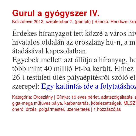
Gurul a gyógyszer IV.
Közzétéve
2012. szeptember 7. (péntek)
|
Szerző:
Rendszer G
Érdekes híranyagot tett közzé a város hiv
hivatalos oldalán az oroszlany.hu-n, a 
átadásával kapcsolatban.
Egyebek mellett azt állítja a híranyag, h
több mint 40 millió Ft-ba került. Ehhez
26-i testületi ülés pályaépítésről szóló e
szerepel:
Egy kattintás ide a folytatás
Kategória:
Oroszlány
|
Címke:
15 éves bérlet
,
adatszolgáltatás
,
giga-mega műfüves pálya
,
karbantartás
,
kötelezettségek
,
MLSZ
önerő
,
őrzés
,
polgármester
,
üzemeltetés
|
1 hozzászólás