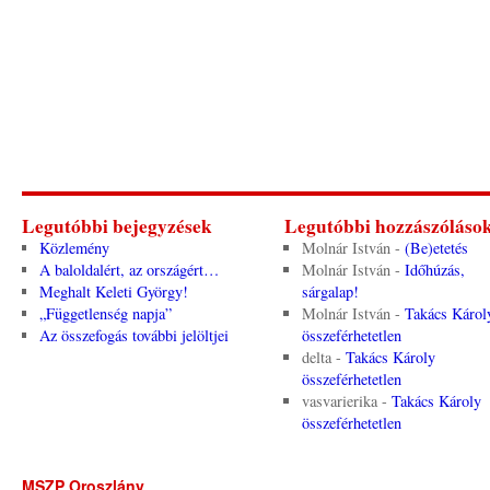
Legutóbbi bejegyzések
Legutóbbi hozzászóláso
Közlemény
Molnár István
-
(Be)etetés
A baloldalért, az országért…
Molnár István
-
Időhúzás,
Meghalt Keleti György!
sárgalap!
„Függetlenség napja”
Molnár István
-
Takács Károl
Az összefogás további jelöltjei
összeférhetetlen
delta
-
Takács Károly
összeférhetetlen
vasvarierika
-
Takács Károly
összeférhetetlen
MSZP Oroszlány