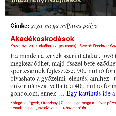
giga-mega műfüves pálya
Címke:
Akadékoskodások
Közzétéve
2013. október 17. (csütörtök)
|
Szerző:
Rendszer Ga
Ha minden a tervek szerint alakul, jövő 
megkezdődhet, majd ősszel befejeződhet
sportcsarnok fejlesztése. 900 millió fori
olvasható a győzelmi jelentés, amihez 
önkormányzat vállalta a 400 millió forin
gondolom, ennek …
Egy kattintás ide 
Kategória:
Egyéb
,
Oroszlány
|
Címke:
giga-mega műfüves pálya
hivatali központ
,
távhővezeték
|
4 hozzászólás