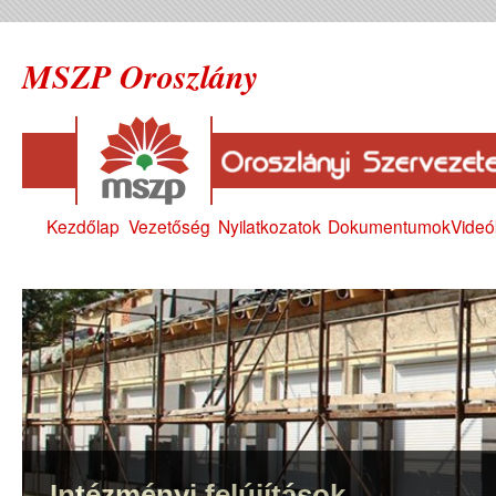
MSZP Oroszlány
Kezdőlap
Vezetőség
Nyilatkozatok
Dokumentumok
Videó
Intézményi felújítások