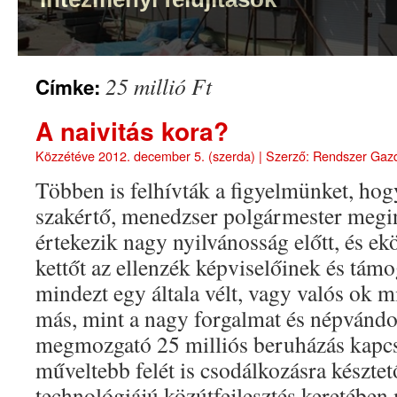
25 millió Ft
Címke:
A naivitás kora?
Közzétéve
2012. december 5. (szerda)
|
Szerző:
Rendszer Gaz
Többen is felhívták a figyelmünket, ho
szakértő, menedzser polgármester megi
értekezik nagy nyilvánosság előtt, és e
kettőt az ellenzék képviselőinek és támo
mindezt egy általa vélt, vagy valós ok 
más, mint a nagy forgalmat és népvándo
megmozgató 25 milliós beruházás kapcs
műveltebb felét is csodálkozásra készte
technológiájú közútfejlesztés keretében