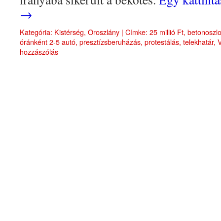
→
Kategória:
Kistérség
,
Oroszlány
|
Címke:
25 millió Ft
,
betonoszl
óránként 2-5 autó
,
presztízsberuházás
,
protestálás
,
telekhatár
,
hozzászólás