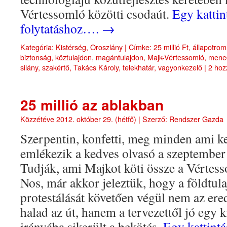
Vértessomló közötti csodaút.
Egy kattin
folytatáshoz….
→
Kategória:
Kistérség
,
Oroszlány
|
Címke:
25 millió Ft
,
állapotrom
biztonság
,
köztulajdon
,
magántulajdon
,
Majk-Vértessomló
,
mene
silány
,
szakértő
,
Takács Károly
,
telekhatár
,
vagyonkezelő
|
2 hoz
25 millió az ablakban
Közzétéve
2012. október 29. (hétfő)
|
Szerző:
Rendszer Gazda
Szerpentin, konfetti, meg minden ami ke
emlékezik a kedves olvasó a szeptember 
Tudják, ami Majkot köti össze a Vértess
Nos, már akkor jeleztük, hogy a földtul
protestálását követően végül nem az er
halad az út, hanem a tervezettől jó egy 
irányába sikerült a bekötés.
Egy kattintá