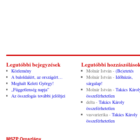
Legutóbbi bejegyzések
Legutóbbi hozzászóláso
Közlemény
Molnár István
-
(Be)etetés
A baloldalért, az országért…
Molnár István
-
Időhúzás,
Meghalt Keleti György!
sárgalap!
„Függetlenség napja”
Molnár István
-
Takács Károl
Az összefogás további jelöltjei
összeférhetetlen
delta
-
Takács Károly
összeférhetetlen
vasvarierika
-
Takács Károly
összeférhetetlen
MSZP Oroszlány