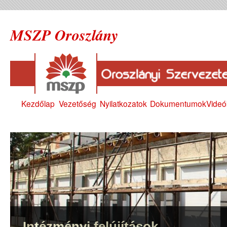
MSZP Oroszlány
Kezdőlap
Vezetőség
Nyilatkozatok
Dokumentumok
Videó
Intézményi felújítások