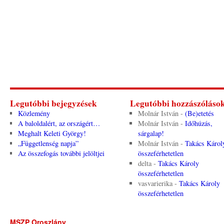
Legutóbbi bejegyzések
Legutóbbi hozzászóláso
Közlemény
Molnár István
-
(Be)etetés
A baloldalért, az országért…
Molnár István
-
Időhúzás,
Meghalt Keleti György!
sárgalap!
„Függetlenség napja”
Molnár István
-
Takács Károl
Az összefogás további jelöltjei
összeférhetetlen
delta
-
Takács Károly
összeférhetetlen
vasvarierika
-
Takács Károly
összeférhetetlen
MSZP Oroszlány