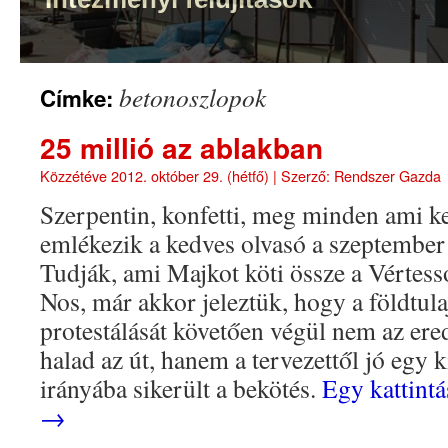
betonoszlopok
Címke:
25 millió az ablakban
Közzétéve
2012. október 29. (hétfő)
|
Szerző:
Rendszer Gazda
Szerpentin, konfetti, meg minden ami ke
emlékezik a kedves olvasó a szeptember 
Tudják, ami Majkot köti össze a Vértess
Nos, már akkor jeleztük, hogy a földtul
protestálását követően végül nem az er
halad az út, hanem a tervezettől jó egy 
irányába sikerült a bekötés.
Egy kattintá
→