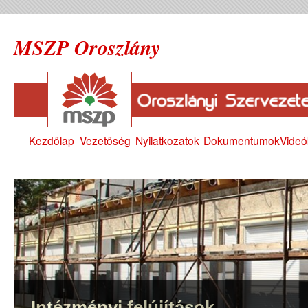
MSZP Oroszlány
Kezdőlap
Vezetőség
Nyilatkozatok
Dokumentumok
Videó
Intézményi felújítások