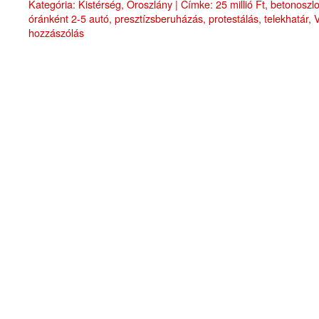
Kategória:
Kistérség
,
Oroszlány
|
Címke:
25 millió Ft
,
betonoszl
óránként 2-5 autó
,
presztízsberuházás
,
protestálás
,
telekhatár
,
hozzászólás