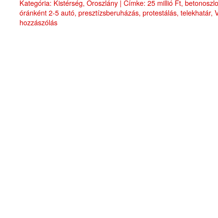
Kategória:
Kistérség
,
Oroszlány
|
Címke:
25 millió Ft
,
betonoszl
óránként 2-5 autó
,
presztízsberuházás
,
protestálás
,
telekhatár
,
hozzászólás