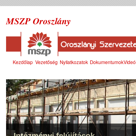
MSZP Oroszlány
Kezdőlap
Vezetőség
Nyilatkozatok
Dokumentumok
Videó
Intézményi felújítások