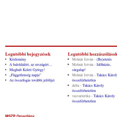
Legutóbbi bejegyzések
Legutóbbi hozzászóláso
Közlemény
Molnár István
-
(Be)etetés
A baloldalért, az országért…
Molnár István
-
Időhúzás,
Meghalt Keleti György!
sárgalap!
„Függetlenség napja”
Molnár István
-
Takács Károl
Az összefogás további jelöltjei
összeférhetetlen
delta
-
Takács Károly
összeférhetetlen
vasvarierika
-
Takács Károly
összeférhetetlen
MSZP Oroszlány