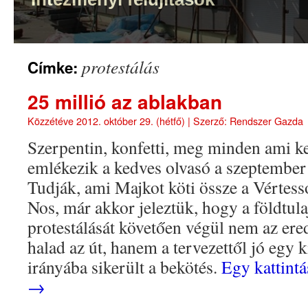
protestálás
Címke:
25 millió az ablakban
Közzétéve
2012. október 29. (hétfő)
|
Szerző:
Rendszer Gazda
Szerpentin, konfetti, meg minden ami ke
emlékezik a kedves olvasó a szeptember 
Tudják, ami Majkot köti össze a Vértess
Nos, már akkor jeleztük, hogy a földtul
protestálását követően végül nem az er
halad az út, hanem a tervezettől jó egy 
irányába sikerült a bekötés.
Egy kattintá
→