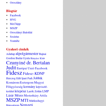
Oroszlány
Blogtár
Facebook
HVG
McChipp
MSZP
Oroszlányi Baloldal
Societas
Youtube
Gyakori cimkék
alpolgármester
Adatlap
Bajnai
Gordon
Budai Gyula
Bányász Klub
Czunyiné dr. Bertalan
Judit
Európai Unió
Facebook
Fidesz
Fidesz–KDNP
Jobbik
Herczog Edit
Ipari Park
Komárom-Esztergom Megyei
kormány
Főügyészség
képviselő-
közpénz
LMP
testület
Lazók Zoltán
Lázár Mózes
Mesterházy Attila
MSZP
MTI
Márkushegyi
Nemzeti
Bányaüzem