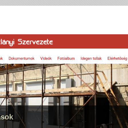
ok
Dokumentumok
Videók
Fotóalbum
Idegen tollak
Elérhetőség
ások