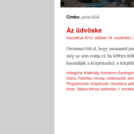
pártcélok
Címke:
Az üdvöske
Közzétéve
2012. október 18. (csütörtök)
|
Örömmel tölt el, hogy mostantól pár
még az sem rontja el, ha többen fel
használják a közpénzeket, a települ
Kategória:
Kistérség
,
Komárom-Esztergo
Diána
,
Fidelitas
,
honlap
,
irodavezető
,
karr
Programiroda
,
közpénzek
,
Oroszlány
,
pár
Iroda
,
Takács Károly
,
weboldal
|
1 hozzás