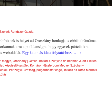
Szerző:
Rendszer Gazda
thíreknek is helyet ad Oroszlány honlapja, s ebbéli örömömet
horkannak arra a pofátlanságra, hogy egyesek pártcélokra
és weboldalát.
Egy kattintás ide a folytatáshoz….
→
m megye
,
Oroszlány
|
Címke:
Bokod
,
Czunyiné dr. Bertalan Judit
,
Elekes
ier
,
képviselő-testület
,
Komárom-Esztergom Megyei Széchenyi
tcélok
,
Pénzügyi Bizottság
,
polgármester cége
,
Takács és Társa Mérnöki
zólás