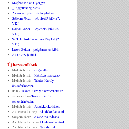
Meghalt Keleti György!
„Függetlenség napja”
Az összefogás további jelöltjei
Sólyom Jöran – képviselő-jelölt (7.
VK.)
Rajnai Gábor – képviselő-jelölt (5.
VK.)
Székely Antal – képviselő-jelölt (2.
VK.)
Lazók Zoltán – polgármester jelölt
Az OLPK jelöljei
Új hozzászólások
Molnár István
-
(Be)etetés
Molnár István
-
Időhúzás, sárgalap!
Molnár István
-
Takács Károly
összeférhetetlen
delta
-
Takács Károly összeférhetetlen
vasvarierika
-
Takács Károly
összeférhetetlen
Molnár István
-
Akadékoskodások
Az_Istenadta_nep
-
Akadékoskodások
Sólyom Jöran
-
Akadékoskodások
Az_Istenadta_nep
-
Akadékoskodások
Az_Istenadta_nep
-
Nyilatkozat