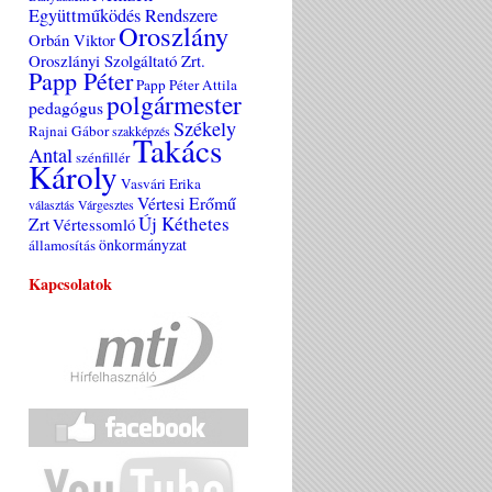
Együttműködés Rendszere
Oroszlány
Orbán Viktor
Oroszlányi Szolgáltató Zrt.
Papp Péter
Papp Péter Attila
polgármester
pedagógus
Székely
Rajnai Gábor
szakképzés
Takács
Antal
szénfillér
Károly
Vasvári Erika
Vértesi Erőmű
választás
Várgesztes
Új Kéthetes
Zrt
Vértessomló
önkormányzat
államosítás
Kapcsolatok