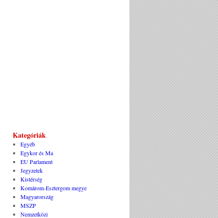
Kategóriák
Egyéb
Egykor és Ma
EU Parlament
Jegyzetek
Kistérség
Komárom-Esztergom megye
Magyarország
MSZP
Nemzetközi