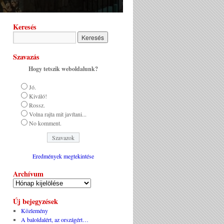
Keresés
Szavazás
Hogy tetszik weboldalunk?
Jó.
Kiváló!
Rossz.
Volna rajta mit javítani...
No komment.
Eredmények megtekintése
Archívum
Új bejegyzések
Közlemény
A baloldalért, az országért…