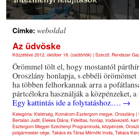
weboldal
Címke:
Az üdvöske
Közzétéve
2012. október 18. (csütörtök)
|
Szerző:
Rendszer Ga
Örömmel tölt el, hogy mostantól párthír
Oroszlány honlapja, s ebbéli örömömet 
ha többen felhorkannak arra a pofátlan
pártcélokra használják a közpénzeket, a 
Egy kattintás ide a folytatáshoz….
→
Kategória:
Kistérség
,
Komárom-Esztergom megye
,
Oroszlány
|
Bertalan Judit
,
Elekes Diána
,
Fidelitas
,
honlap
,
irodavezető
,
karr
Esztergom Megyei Széchenyi Programiroda
,
közpénzek
,
Oroszl
polgármester cége
,
Takács és Társa Mérnöki Iroda
,
Takács Káro