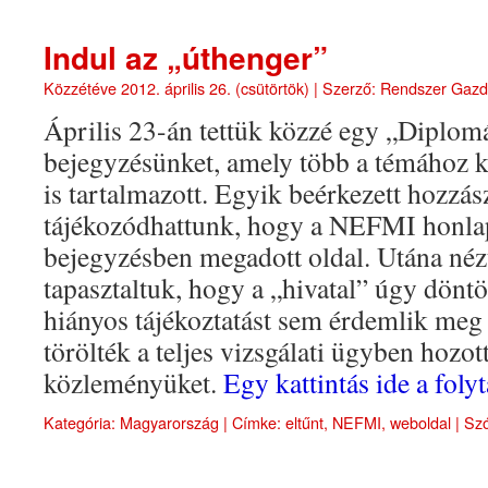
Indul az „úthenger”
Közzétéve
2012. április 26. (csütörtök)
|
Szerző:
Rendszer Gaz
Április 23-án tettük közzé egy „Diplo
bejegyzésünket, amely több a témához k
is tartalmazott. Egyik beérkezett hozzás
tájékozódhattunk, hogy a NEFMI honlapj
bejegyzésben megadott oldal. Utána néz
tapasztaltuk, hogy a „hivatal” úgy döntö
hiányos tájékoztatást sem érdemlik meg
törölték a teljes vizsgálati ügyben hozo
közleményüket.
Egy kattintás ide a fol
Kategória:
Magyarország
|
Címke:
eltűnt
,
NEFMI
,
weboldal
|
Szó