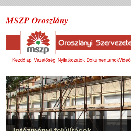
MSZP Oroszlány
Kezdőlap
Vezetőség
Nyilatkozatok
Dokumentumok
Videó
Intézményi felújítások