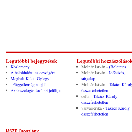
Legutóbbi bejegyzések
Legutóbbi hozzászóláso
Közlemény
Molnár István
-
(Be)etetés
A baloldalért, az országért…
Molnár István
-
Időhúzás,
Meghalt Keleti György!
sárgalap!
„Függetlenség napja”
Molnár István
-
Takács Károl
Az összefogás további jelöltjei
összeférhetetlen
delta
-
Takács Károly
összeférhetetlen
vasvarierika
-
Takács Károly
összeférhetetlen
MSZP Oroszlány