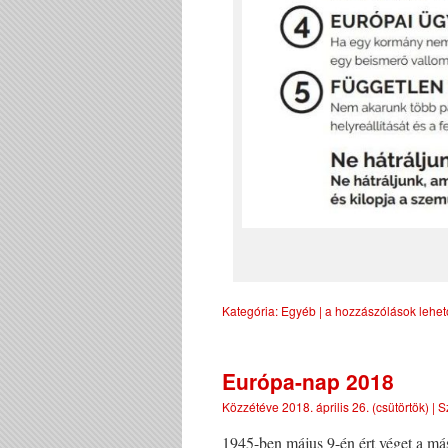
Kategória:
Egyéb
|
a hozzászólások lehet
Európa-nap 2018
Közzétéve
2018. április 26. (csütörtök)
|
S
1945-ben május 9-én ért véget a más