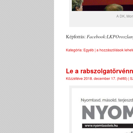
A DK, Mom
Képforrás:
Facebook:LKPOroszlan
Kategória:
Egyéb
|
a hozzászólások lehet
Le a rabszolgatörvénn
Közzétéve
2018. december 17. (hétfő)
|
S