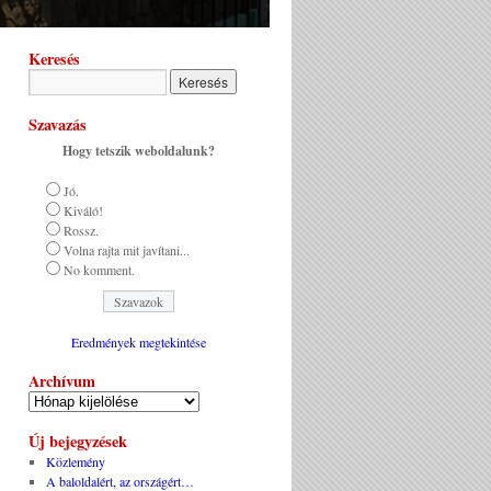
Keresés
Szavazás
Hogy tetszik weboldalunk?
Jó.
Kiváló!
Rossz.
Volna rajta mit javítani...
No komment.
Eredmények megtekintése
Archívum
Új bejegyzések
Közlemény
A baloldalért, az országért…