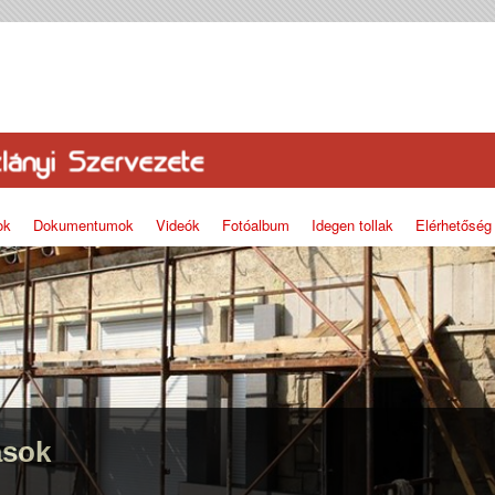
ok
Dokumentumok
Videók
Fotóalbum
Idegen tollak
Elérhetőség
ások