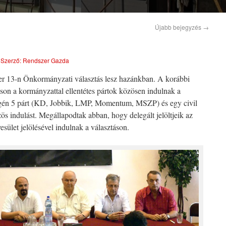
Újabb bejegyzés
→
|
Szerző:
Rendszer Gazda
er 13-n Önkormányzati választás lesz hazánkban. A korábbi
áson a kormányzattal ellentétes pártok közösen indulnak a
végén 5 párt (KD, Jobbik, LMP, Momentum, MSZP) és egy civil
ös indulást. Megállapodtak abban, hogy delegált jelöltjeik az
sület jelölésével indulnak a választáson.