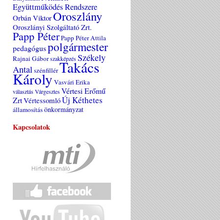
Együttműködés Rendszere
Oroszlány
Orbán Viktor
Oroszlányi Szolgáltató Zrt.
Papp Péter
Papp Péter Attila
polgármester
pedagógus
Székely
Rajnai Gábor
szakképzés
Takács
Antal
szénfillér
Károly
Vasvári Erika
Vértesi Erőmű
választás
Várgesztes
Új Kéthetes
Zrt
Vértessomló
önkormányzat
államosítás
Kapcsolatok