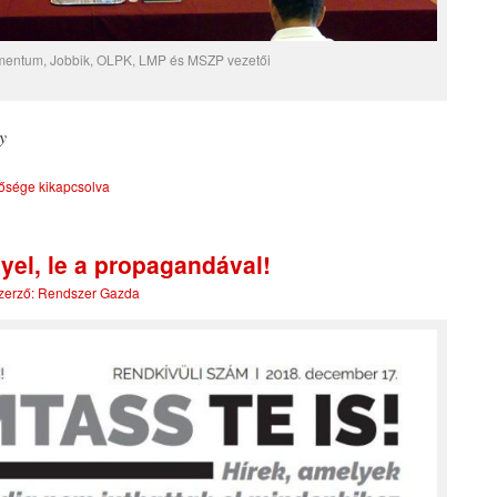
entum, Jobbik, OLPK, LMP és MSZP vezetői
y
ősége kikapcsolva
yel, le a propagandával!
zerző:
Rendszer Gazda