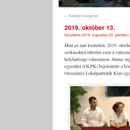
←
Korábbi bejegyzés
2019. október 13.
Közzétéve
2019. augusztus 23. (péntek)
Mint az már köztudott, 2019. októb
szokásoktól eltérően ezen a választ
helyhatósági választáson. Június 
egyesület (OLPK) bejelentette a köz
Oroszlányi Lokálpatrióták Köre egye