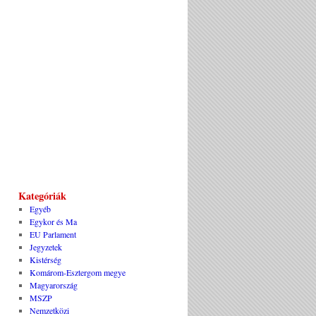
Kategóriák
Egyéb
Egykor és Ma
EU Parlament
Jegyzetek
Kistérség
Komárom-Esztergom megye
Magyarország
MSZP
Nemzetközi