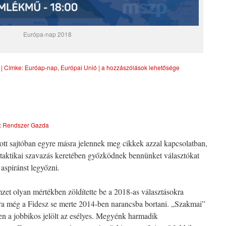
Európa-nap 2018
|
Címke:
Euróap-nap
,
Európai Unió
|
a hozzászólások lehetősége
:
Rendszer Gazda
tt sajtóban egyre másra jelennek meg cikkek azzal kapcsolatban,
A taktikai szavazás keretében győzködnek bennünket választókat
 aspiránst legyőzni.
zet olyan mértékben zöldítette be a 2018-as választásokra
ra még a Fidesz se merte 2014-ben narancsba bortani. „Szakmai”
en a jobbikos jelölt az esélyes. Megyénk harmadik