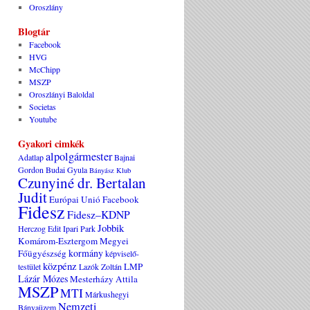
Oroszlány
Blogtár
Facebook
HVG
McChipp
MSZP
Oroszlányi Baloldal
Societas
Youtube
Gyakori cimkék
alpolgármester
Adatlap
Bajnai
Gordon
Budai Gyula
Bányász Klub
Czunyiné dr. Bertalan
Judit
Európai Unió
Facebook
Fidesz
Fidesz–KDNP
Jobbik
Herczog Edit
Ipari Park
Komárom-Esztergom Megyei
kormány
Főügyészség
képviselő-
közpénz
LMP
testület
Lazók Zoltán
Lázár Mózes
Mesterházy Attila
MSZP
MTI
Márkushegyi
Nemzeti
Bányaüzem