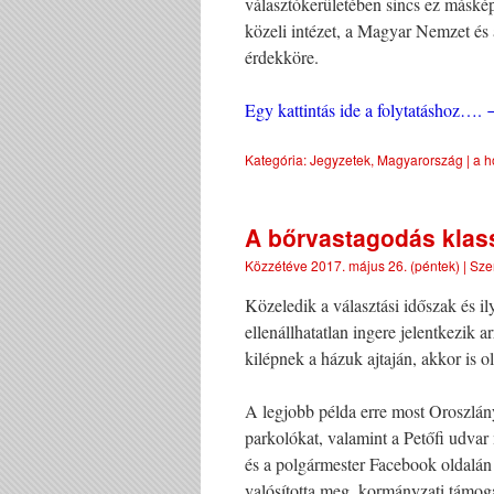
választókerületében sincs ez máské
közeli intézet, a Magyar Nemzet és
érdekköre.
Egy kattintás ide a folytatáshoz….
Kategória:
Jegyzetek
,
Magyarország
|
a h
A bőrvastagodás klas
Közzétéve
2017. május 26. (péntek)
|
Sze
Közeledik a választási időszak és i
ellenállhatatlan ingere jelentkezik 
kilépnek a házuk ajtaján, akkor is o
A legjobb példa erre most Oroszlányb
parkolókat, valamint a Petőfi udva
és a polgármester Facebook oldalán i
valósította meg, kormányzati támog