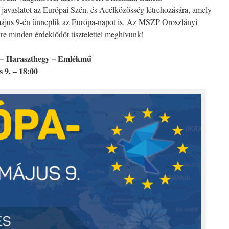
t javaslatot az Európai Szén. és Acélközösség létrehozására, amely
 május 9-én ünneplik az Európa-napot is. Az MSZP Oroszlányi
re minden érdeklődőt tisztelettel meghívunk!
 – Haraszthegy – Emlékmű
 9. – 18:00