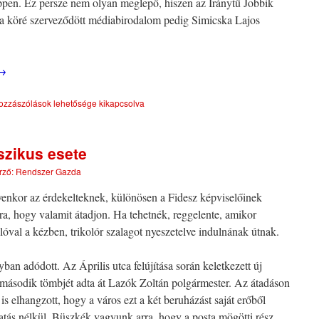
ppen. Ez persze nem olyan meglepő, hiszen az Iránytű Jobbik
 a köré szerveződött médiabirodalom pedig Simicska Lajos
→
ozzászólások lehetősége kikapcsolva
szikus esete
rző:
Rendszer Gazda
lyenkor az érdekelteknek, különösen a Fidesz képviselőinek
arra, hogy valamit átadjon. Ha tehetnék, reggelente, amikor
llóval a kézben, trikolór szalagot nyeszetelve indulnának útnak.
an adódott. Az Április utca felújítása során keletkezett új
r második tömbjét adta át Lazók Zoltán polgármester. Az átadáson
s elhangzott, hogy a város ezt a két beruházást saját erőből
atás nélkül. Büszkék vagyunk arra, hogy a posta mögötti rész