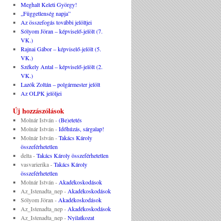
Meghalt Keleti György!
„Függetlenség napja”
Az összefogás további jelöltjei
Sólyom Jöran – képviselő-jelölt (7.
VK.)
Rajnai Gábor – képviselő-jelölt (5.
VK.)
Székely Antal – képviselő-jelölt (2.
VK.)
Lazók Zoltán – polgármester jelölt
Az OLPK jelöljei
Új hozzászólások
Molnár István
-
(Be)etetés
Molnár István
-
Időhúzás, sárgalap!
Molnár István
-
Takács Károly
összeférhetetlen
delta
-
Takács Károly összeférhetetlen
vasvarierika
-
Takács Károly
összeférhetetlen
Molnár István
-
Akadékoskodások
Az_Istenadta_nep
-
Akadékoskodások
Sólyom Jöran
-
Akadékoskodások
Az_Istenadta_nep
-
Akadékoskodások
Az_Istenadta_nep
-
Nyilatkozat