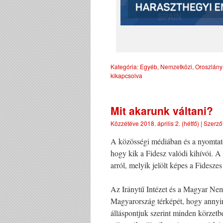
Kategória:
Egyéb
,
Nemzetközi
,
Oroszlány
kikapcsolva
Mit akarunk váltani?
Közzétéve
2018. április 2. (hétfő)
|
Szerző
A közösségi médiában és a nyomtato
hogy kik a Fidesz valódi kihívói. 
arról, melyik jelölt képes a Fideszes
Az Iránytű Intézet és a Magyar Nem
Magyarország térképét, hogy annyi
álláspontjuk szerint minden körzetb